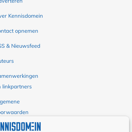
dverteren
ver Kennisdomein
ontact opnemen
SS & Nieuwsfeed
uteurs
amenwerkingen
 linkpartners
lgemene
oorwaarden
okiebeleid (EU)