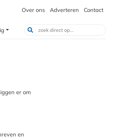
Over ons
Adverteren
Contact
ig
liggen er om
chreven en