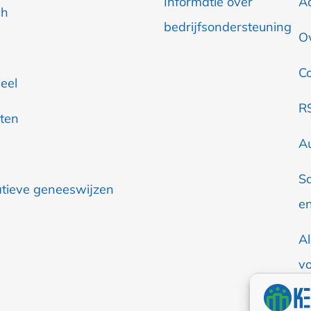
Informatie over
A
ch
bedrijfsondersteuning
O
C
eel
R
ten
A
S
atieve geneeswijzen
en
A
v
Co