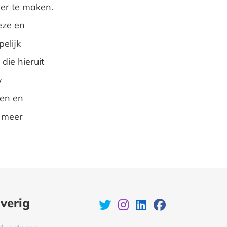
ver te maken.
eze en
elijk
ie hieruit
w
en en
k meer
verig