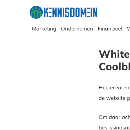
Marketing
Ondernemen
Financieel
W
Whitep
Coolb
Hoe ervaren
de website g
Om daar ach
beslissingsn