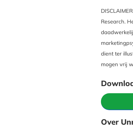
DISCLAIMER: 
Research. He
daadwerkelij
marketingpsy
dient ter ill
mogen vrij w
Downloa
Over Un