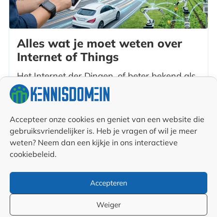
Alles wat je moet weten over
Internet of Things
Het Internet der Dingen, of beter bekend als
Internet of Things, is een revolutionair
concept dat onze dagelijkse levens en de
Accepteer onze cookies en geniet van een website die
manier waarop bedrijven opereren drastisch
gebruiksvriendelijker is. Heb je vragen of wil je meer
weten? Neem dan een kijkje in ons interactieve
verandert. In deze blog duiken we dieper in
cookiebeleid.
op wat dit technologische fenomeen
betekent en hoe het de wereld om ons heen
Accepteren
verandert....
Weiger