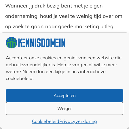
Wanneer jij druk bezig bent met je eigen
onderneming, houd je veel te weinig tijd over om
op zoek te gaan naar goede marketing uitleg.
Kennisdomein ziet hier voor zichzelf een
belangrijke taak weggelegd. Met onze marketing
en communicatie blogs, kunnen wij jou tips en
Accepteer onze cookies en geniet van een website die
gebruiksvriendelijker is. Heb je vragen of wil je meer
uitleg geven vanuit een professioneel oogpunt.
weten? Neem dan een kijkje in ons interactieve
Dit betekent dat wij alvast de juiste selectie voor
cookiebeleid.
je hebben gemaakt. Je vindt bij ons op een
Accepteren
gemakkelijke manier zeer hoogwaardige
Weiger
informatie. Die wordt jou aangedragen door
professionals uit allerlei kennisgebieden.
Cookiebeleid
Privacyverklaring