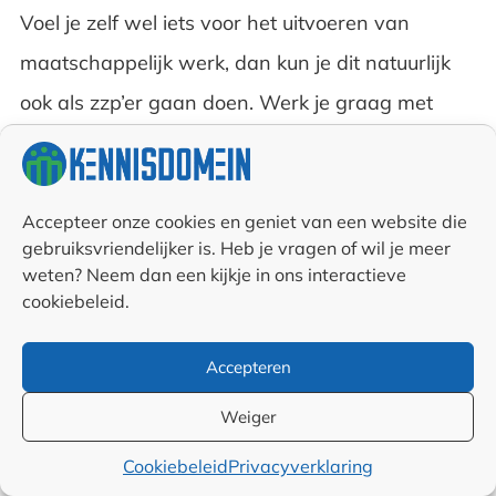
Voel je zelf wel iets voor het uitvoeren van
maatschappelijk werk, dan kun je dit natuurlijk
ook als zzp’er gaan doen. Werk je graag met
anderen samen, bouw dan een onderneming op
die maatschappelijke zorg als dienst verleent.
Lees onze tips over het opzetten van een MVO
Accepteer onze cookies en geniet van een website die
gebruiksvriendelijker is. Heb je vragen of wil je meer
systeem. Zo kun je jouw bedrijf laten certificeren
weten? Neem dan een kijkje in ons interactieve
op basis van de MVO Prestatieladder. Dit
cookiebeleid.
verschaft jou direct een voorsprong op de
Accepteren
concurrent die het niet zo nauw neemt met de
Weiger
duurzaamheid.
Cookiebeleid
Privacyverklaring
Wat is maatschappelijk werk voor