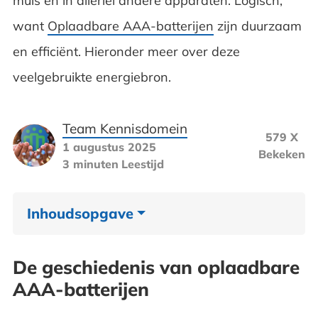
muis en in allerlei andere apparaten. Logisch,
want
Oplaadbare AAA-batterijen
zijn duurzaam
en efficiënt. Hieronder meer over deze
veelgebruikte energiebron.
Team Kennisdomein
579 X
1 augustus 2025
Bekeken
3 minuten
Leestijd
Inhoudsopgave
De geschiedenis van oplaadbare AAA-
De geschiedenis van oplaadbare
batterijen
AAA-batterijen
Milieuvoordelen van oplaadbare batterijen