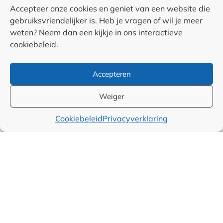
RSS & Nieuwsfeed
Accepteer onze cookies en geniet van een website die
gebruiksvriendelijker is. Heb je vragen of wil je meer
weten? Neem dan een kijkje in ons interactieve
Auteurs
cookiebeleid.
Samenwerkingen en
Accepteren
linkpartners
Weiger
Algemene
Cookiebeleid
Privacyverklaring
voorwaarden
Cookiebeleid (EU)
Privacyverklaring (EU)
Disclaimer