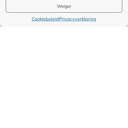
Over ondernemen
Sales
Weiger
Marketing
Cookiebeleid
Privacyverklaring
Financieel
Wereld
Producten
Maatschappelijk
Muziek
Voeding
Alternatieve
geneeswijzen
Organiseren
Inhuren
Overig
Informatie over
Adverteren
bedrijfsondersteuning
Over Kennisdomein