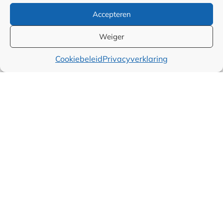
Accepteren
Weiger
Cookiebeleid
Privacyverklaring
Categorieën
Alle artikelen
Juridisch
Over ondernemen
Sales
Marketing
Financieel
Wereld
Producten
Maatschappelijk
Muziek