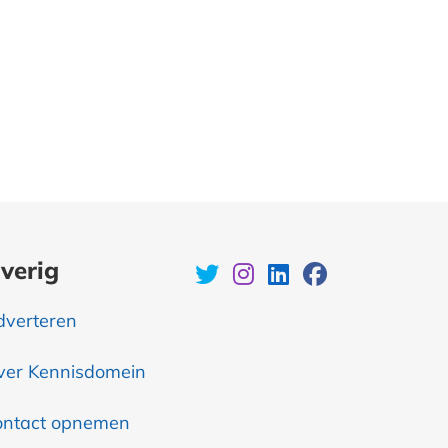
verig
dverteren
ver Kennisdomein
ontact opnemen