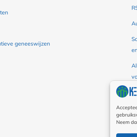
R
ten
A
S
atieve geneeswijzen
en
A
v
Co
Acceptee
Pr
gebruiksv
(E
Neem dan 
Di