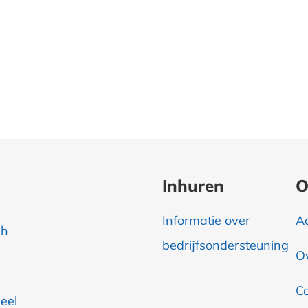
Inhuren
O
Informatie over
A
ch
bedrijfsondersteuning
O
C
eel