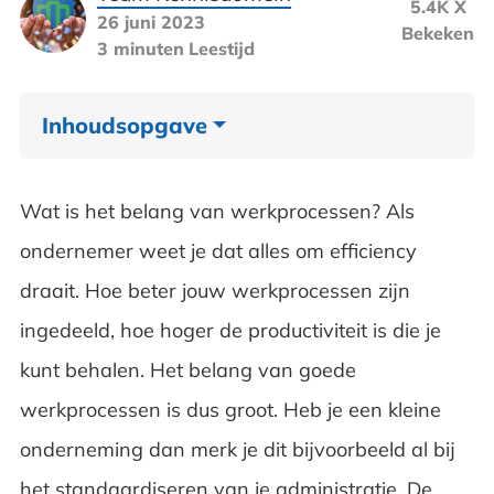
5.4K X
26 juni 2023
Bekeken
3 minuten
Leestijd
Inhoudsopgave
Een eeuw Workflows en de digitalisering
Wat is het belang van werkprocessen? Als
Werkprocessen en acquisitie
ondernemer weet je dat alles om efficiency
draait. Hoe beter jouw werkprocessen zijn
Verder groeien met goede werkprocessen
ingedeeld, hoe hoger de productiviteit is die je
Gratis ebook met tips voor bedrijven en
kunt behalen. Het belang van goede
afdelingen!
werkprocessen is dus groot. Heb je een kleine
onderneming dan merk je dit bijvoorbeeld al bij
het standaardiseren van je administratie. De