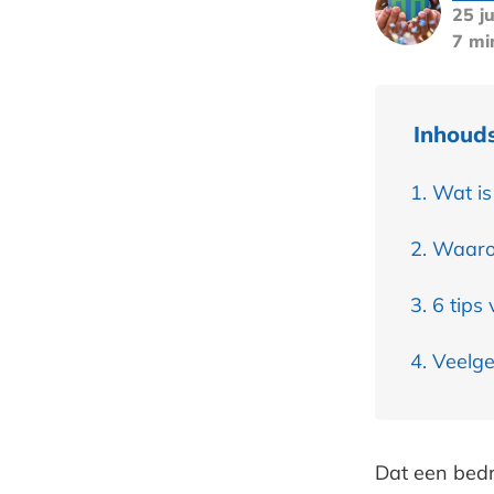
25 ju
7 mi
Inhoud
Wat is
Waarom
6 tips
Veelge
Dat een bedri