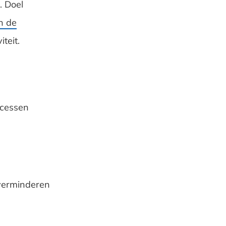
. Doel
n de
teit.
ocessen
verminderen