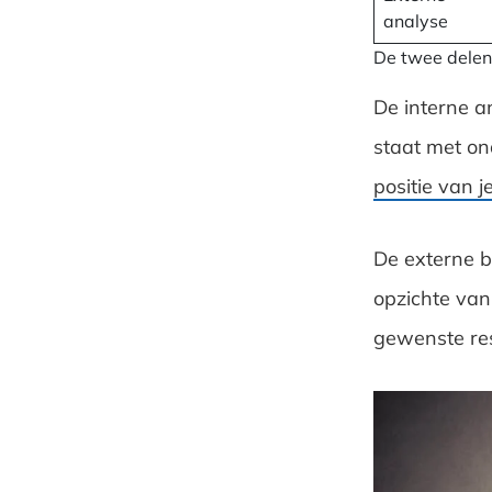
analyse
De twee delen 
De interne an
staat met on
positie van j
De externe be
opzichte van
gewenste res