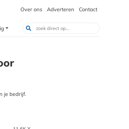
Over ons
Adverteren
Contact
ig
oor
je bedrijf.
11.6K X