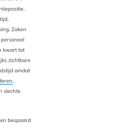
tiepositie,
ijd,
king. Zaken
 personeel
n kwart tot
ijks zichtbare
idstijd omdat
aderen
,
 slechte
rden bespaard