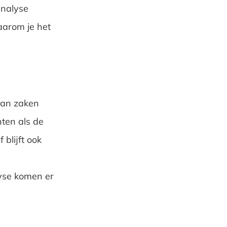
analyse
aarom je het
van zaken
nten als de
blijft ook
yse komen er