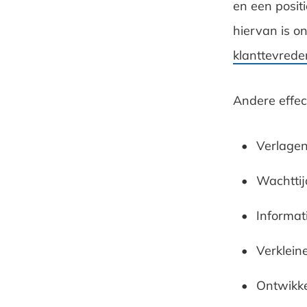
en een positi
hiervan is o
klanttevrede
Andere effec
Verlagen
Wachttij
Informat
Verklein
Ontwikke