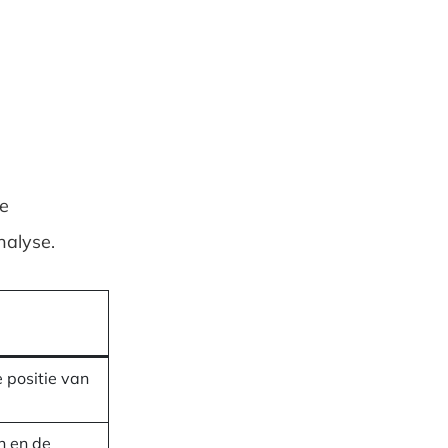
De
nalyse.
e positie van
n en de