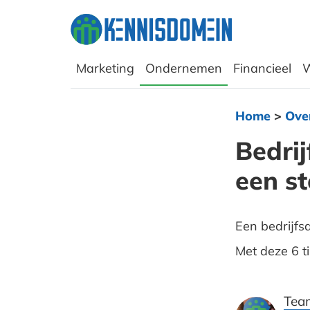
Marketing
Ondernemen
Financieel
W
Home
>
Ove
Bedrij
een s
Een bedrijfs
Met deze 6 t
Tea