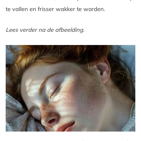
Creëer een rustgevende slaapomgeving
te vallen en frisser wakker te worden.
Beperk schermtijd voor het slapen
Lees verder na de afbeelding.
Let op je eet- en drinkgewoontes
Beweeg regelmatig, maar vermijd intensief
sporten
Je algehele welzijn en gezondheid
verbeteren