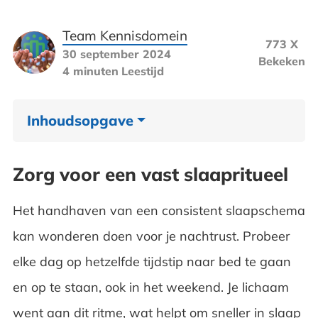
Team Kennisdomein
773 X
30 september 2024
Bekeken
4 minuten
Leestijd
Inhoudsopgave
Zorg voor een vast slaapritueel
Zorg voor een vast slaapritueel
Investeer in een ondersteunend matras en
Het handhaven van een consistent slaapschema
hoofdkussen
kan wonderen doen voor je nachtrust. Probeer
Kies luxe en aangenaam beddengoed
elke dag op hetzelfde tijdstip naar bed te gaan
en op te staan, ook in het weekend. Je lichaam
Draag comfortabele nachtmode
went aan dit ritme, wat helpt om sneller in slaap