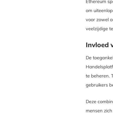
Ethereum spee
om uiteenlop
voor zowel o
veelzijdige t
Invloed 
De toegankel
Handelsplatf
te beheren. T
gebruikers b
Deze combina
mensen zich 