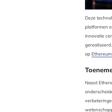
Deze technol
platformen 
innovatie ce
gerealiseerd
op
Ethereum
Toenemen
Naast Ethere
onderscheide
verbeteringen
wetenschappe