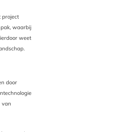
 project
pak, waarbij
ierdoor weet
landschap.
en door
intechnologie
d van