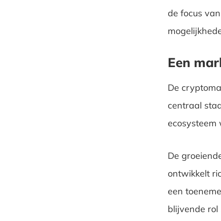
de focus van
mogelijkhede
Een mark
De cryptomark
centraal sta
ecosysteem 
De groeiende
ontwikkelt r
een toenemen
blijvende rol