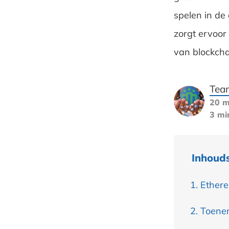
spelen in de
zorgt ervoor
van blockcha
Tea
20 m
3 mi
Inhoud
Ethere
Toenem