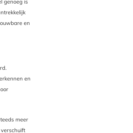
el genoeg is
trekkelijk
trouwbare en
rd.
verkennen en
door
steeds meer
verschuift