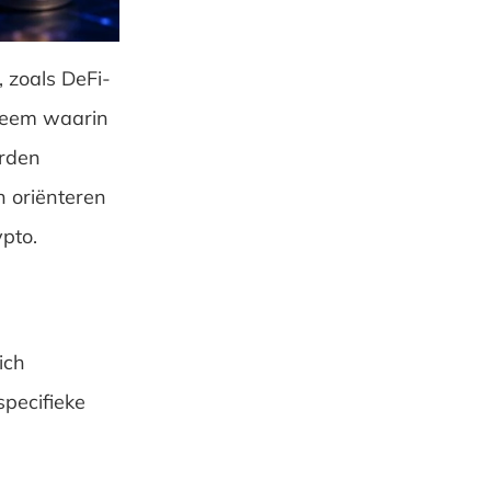
 zoals DeFi-
teem waarin
orden
 oriënteren
pto.
ich
specifieke