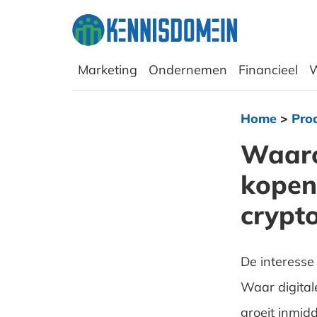
Marketing
Ondernemen
Financieel
W
Home
>
Pro
Waaro
kopen
crypt
De interesse
Waar digital
groeit inmid