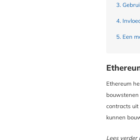
Gebrui
Invloe
Een ma
Ethereum
Ethereum hee
bouwstenen b
contracts ui
kunnen bouwe
Lees verder 