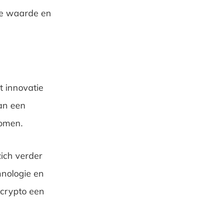
de waarde en
t innovatie
an een
omen.
zich verder
hnologie en
crypto een