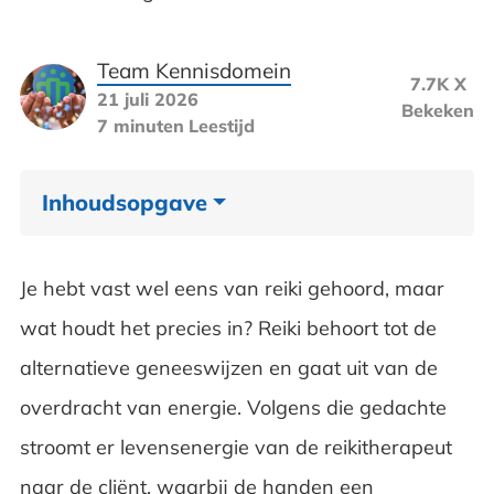
Team Kennisdomein
7.7K X
21 juli 2026
Bekeken
7 minuten
Leestijd
Inhoudsopgave
Reiki in het kort
Je hebt vast wel eens van reiki gehoord, maar
Wat betekent reiki?
wat houdt het precies in? Reiki behoort tot de
alternatieve geneeswijzen en gaat uit van de
Reiki als alternatieve geneeswijze
overdracht van energie. Volgens die gedachte
Hoe werkt reiki volgens de leer?
stroomt er levensenergie van de reikitherapeut
Wat ervaren mensen na een behandeling?
naar de
cliënt
, waarbij de handen een