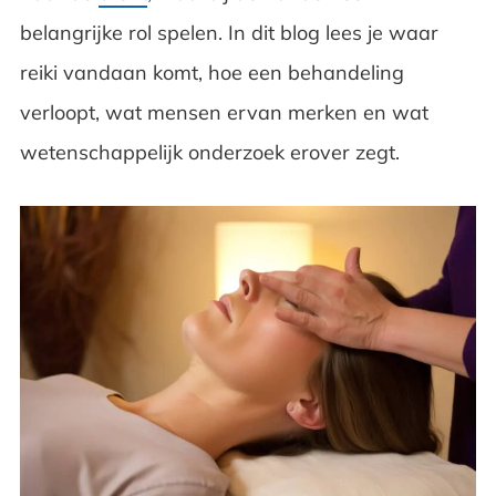
belangrijke rol spelen. In dit blog lees je waar
Wat zegt onderzoek over reiki?
reiki vandaan komt, hoe een behandeling
Wanneer is reiki niet geschikt?
verloopt, wat mensen ervan merken en wat
wetenschappelijk onderzoek erover zegt.
Veelgestelde vragen over reiki