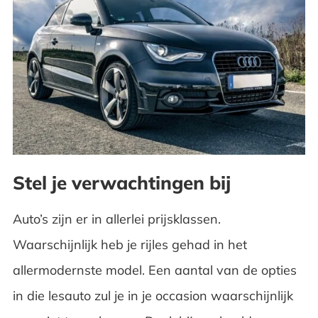
tweedehands model
Waar moet je eigenlijk zoeken?
Dealer of Particulier
De Nationale Auto Pas (NAP)
De Algemene periodieke keuring (APK)
Stel je verwachtingen bij
Het gevoelige punt bij elke auto
Auto’s zijn er in allerlei prijsklassen.
Veelgestelde vragen
Waarschijnlijk heb je rijles gehad in het
allermodernste model. Een aantal van de opties
in die lesauto zul je in je occasion waarschijnlijk