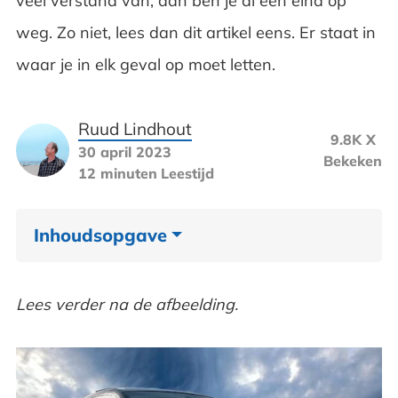
veel verstand van, dan ben je al een eind op
weg. Zo niet, lees dan dit artikel eens. Er staat in
waar je in elk geval op moet letten.
Ruud Lindhout
9.8K X
30 april 2023
Bekeken
12 minuten
Leestijd
Inhoudsopgave
Stel je verwachtingen bij
Lees verder na de afbeelding.
Neem eerst een prijs in gedachten
Goedkoop tweedehands model versus duur