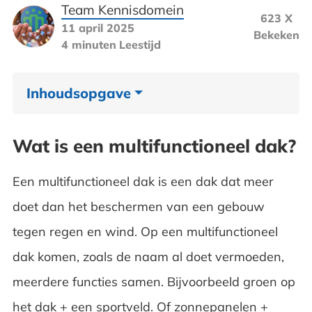
Team Kennisdomein
623 X
11 april 2025
Bekeken
4 minuten
Leestijd
Inhoudsopgave
Wat is een multifunctioneel dak?
Wat is een multifunctioneel dak?
Waarom zijn multifunctionele daken
Een multifunctioneel dak is een dak dat meer
belangrijk
doet dan het beschermen van een gebouw
Het realiseren van multifunctionele daken
tegen regen en wind. Op een multifunctioneel
dak komen, zoals de naam al doet vermoeden,
meerdere functies samen. Bijvoorbeeld groen op
het dak + een sportveld. Of zonnepanelen +