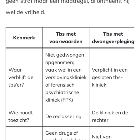
Is tbs verplicht?
geen straf maar een maatregel, al ontneemt hij
wel de vrijheid.
Hoe lang duurt tbs?
Veelgestelde vragen over tbs
Tbs met
Tbs met
Kenmerk
voorwaarden
dwangverpleging
Niet gedwongen
opgenomen;
Waar
vaak wel in een
Verplicht in een
verblijft de
verslavingskliniek
gesloten tbs-
tbs’er?
of forensisch
kliniek
psychiatrische
kliniek (FPK)
Wie houdt
De kliniek en de
De reclassering
toezicht?
rechter
Geen drugs of
Niet van