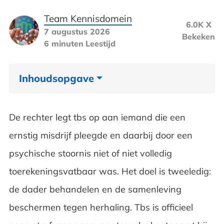
Team Kennisdomein
6.0K X
7 augustus 2026
Bekeken
6 minuten
Leestijd
Inhoudsopgave
Waar staat tbs voor?
De rechter legt tbs op aan iemand die een
Welke vormen van
ernstig misdrijf pleegde en daarbij door een
toerekeningsvatbaarheid zijn er?
psychische stoornis niet of niet volledig
toerekeningsvatbaar was. Het doel is tweeledig:
Welke soorten tbs zijn er?
de dader behandelen en de samenleving
Wanneer gaat tbs in?
beschermen tegen herhaling. Tbs is officieel