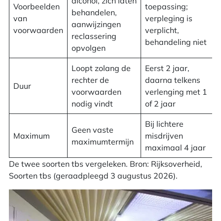
alcohol, zich laten
Voorbeelden
toepassing;
behandelen,
van
verpleging is
aanwijzingen
voorwaarden
verplicht,
reclassering
behandeling niet
opvolgen
Loopt zolang de
Eerst 2 jaar,
rechter de
daarna telkens
Duur
voorwaarden
verlenging met 1
nodig vindt
of 2 jaar
Bij lichtere
Geen vaste
Maximum
misdrijven
maximumtermijn
maximaal 4 jaar
De twee soorten tbs vergeleken. Bron: Rijksoverheid,
Soorten tbs (geraadpleegd 3 augustus 2026).