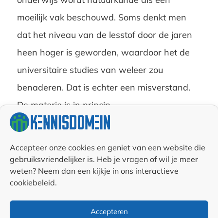
moeilijk vak beschouwd. Soms denkt men
dat het niveau van de lesstof door de jaren
heen hoger is geworden, waardoor het de
universitaire studies van weleer zou
benaderen. Dat is echter een misverstand.
De materie is in princip...
14 juli 2025
Team Kennisdomein
683
Accepteer onze cookies en geniet van een website die
gebruiksvriendelijker is. Heb je vragen of wil je meer
weten? Neem dan een kijkje in ons interactieve
cookiebeleid.
<
1
2
3
4
5
…
45
>
Accepteren