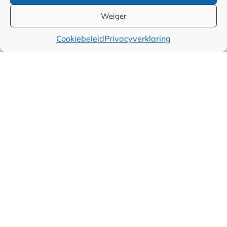
Weiger
Cookiebeleid
Privacyverklaring
Categorieën
Alle artikelen
Juridisch
Over ondernemen
Sales
Marketing
Financieel
Wereld
Producten
Maatschappelijk
Muziek
Voeding
Alternatieve
geneeswijzen
Organiseren