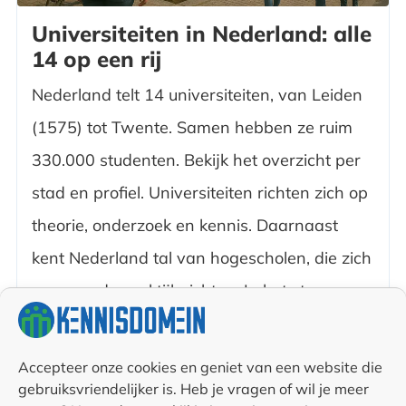
Universiteiten in Nederland: alle
14 op een rij
Nederland telt 14 universiteiten, van Leiden
(1575) tot Twente. Samen hebben ze ruim
330.000 studenten. Bekijk het overzicht per
stad en profiel. Universiteiten richten zich op
theorie, onderzoek en kennis. Daarnaast
kent Nederland tal van hogescholen, die zich
meer op de praktijk richten. In het stu...
14 september
Sonja
Accepteer onze cookies en geniet van een website die
2025
Schwedersky
542
gebruiksvriendelijker is. Heb je vragen of wil je meer