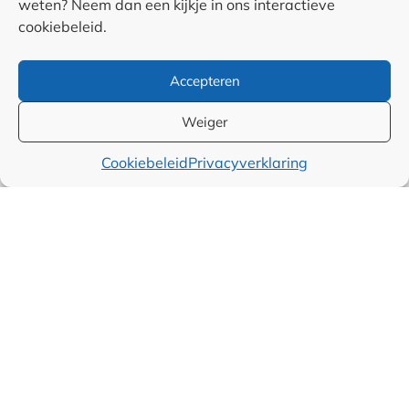
weten? Neem dan een kijkje in ons interactieve
cookiebeleid.
<
1
2
3
4
…
45
>
Accepteren
Weiger
Cookiebeleid
Privacyverklaring
Categorieën
Alle artikelen
Juridisch
Over ondernemen
Sales
Marketing
Financieel
Wereld
Producten