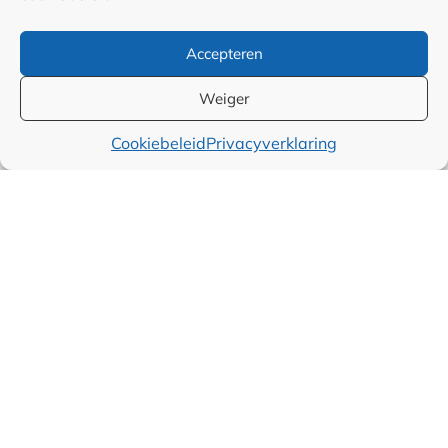
Samenwerkingen en
Accepteren
linkpartners
Weiger
Algemene
Cookiebeleid
Privacyverklaring
voorwaarden
Cookiebeleid (EU)
Privacyverklaring (EU)
Disclaimer
© Kennisdomein 2026 | Veenendaal