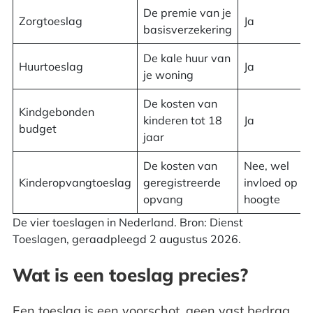
De premie van je
Zorgtoeslag
Ja
basisverzekering
De kale huur van
Huurtoeslag
Ja
je woning
De kosten van
Kindgebonden
kinderen tot 18
Ja
budget
jaar
De kosten van
Nee, wel
Kinderopvangtoeslag
geregistreerde
invloed op d
opvang
hoogte
De vier toeslagen in Nederland. Bron: Dienst
Toeslagen, geraadpleegd 2 augustus 2026.
Wat is een toeslag precies?
Een toeslag is een voorschot, geen vast bedrag.