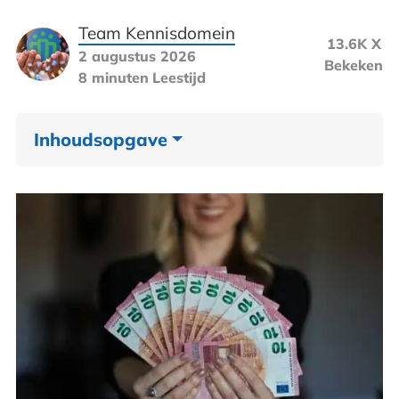
Team Kennisdomein
13.6K X
2 augustus 2026
Bekeken
8 minuten
Leestijd
Inhoudsopgave
Wat is een toeslag precies?
Zorgtoeslag: bijdrage in je zorgpremie
Huurtoeslag: in 2026 flink verbouwd
Kindgebonden budget: bijdrage in de
kosten van je kinderen