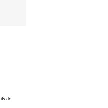
als de