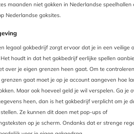
zes maanden niet gokken in Nederlandse speelhallen o
op Nederlandse goksites.
geving
n legaal gokbedrijf zorgt ervoor dat je in een veilige
Het houdt in dat het gokbedrijf eerlijke spellen aanbie
et over je eigen grenzen heen gaat. Om te controleren 
n grenzen gaat moet je op je account aangeven hoe l
okken. Maar ook hoeveel geld je wil verspelen. Ga je 
gevens heen, dan is het gokbedrijf verplicht om je 
 stellen. Ze kunnen dit doen met pop-ups of
steksten op je scherm. Ondanks dat er strenge regels z
oordelijk voor je eigen gokgedrag.