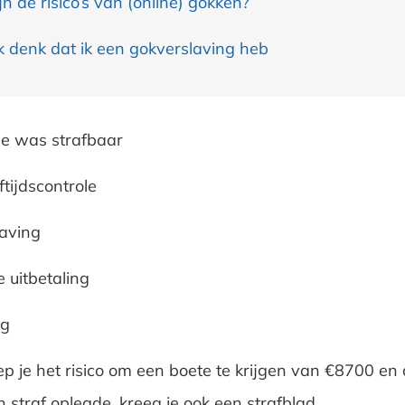
jn de risico’s van (online) gokken?
ik denk dat ik een gokverslaving heb
e was strafbaar
tijdscontrole
aving
 uitbetaling
ng
ep je het risico om een boete te krijgen van €8700 en 
n straf oplegde, kreeg je ook een strafblad.