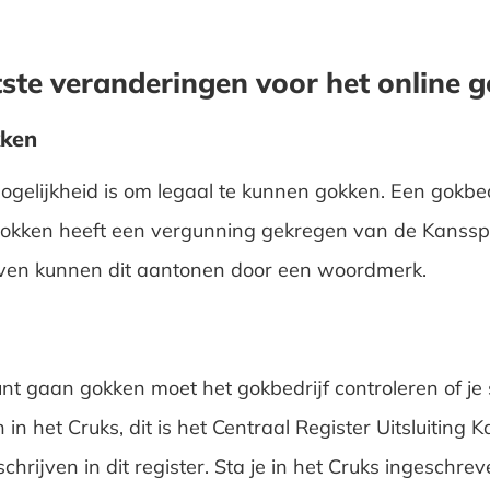
ste veranderingen voor het online 
kken
mogelijkheid is om legaal te kunnen gokken. Een gokbed
gokken heeft een vergunning gekregen van de Kansspe
jven kunnen dit aantonen door een woordmerk.
unt gaan gokken moet het gokbedrijf controleren of je 
in het Cruks, dit is het Centraal Register Uitsluiting K
nschrijven in dit register. Sta je in het Cruks ingeschre