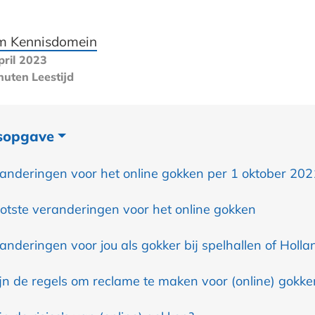
m Kennisdomein
pril 2023
nuten
Leestijd
sopgave
anderingen voor het online gokken per 1 oktober 202
otste veranderingen voor het online gokken
anderingen voor jou als gokker bij spelhallen of Holl
jn de regels om reclame te maken voor (online) gokke