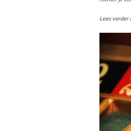
Lees verder 