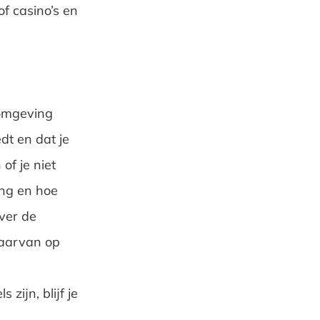
f casino’s en
 omgeving
dt en dat je
of je niet
ang en hoe
over de
daarvan op
ijn, blijf je