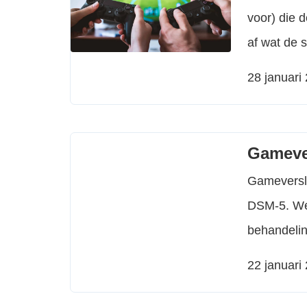
voor) die d
af wat de 
gamegedrag
28 januari
zorgen mak
zich op dri
Gameve
Gameversla
DSM-5. We
behandelin
diagnostie
22 januari
gebruikt. V
Disorders w