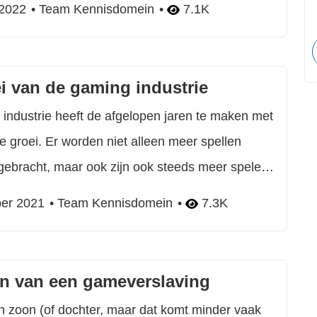
 2022
Team Kennisdomein
7.1K
toriteit (KSA). Er waren wel risico’s aan
m illegaal online te ...
i van de gaming industrie
industrie heeft de afgelopen jaren te maken met
 groei. Er worden niet alleen meer spellen
gebracht, maar ook zijn ook steeds meer spelers
van games. Hoe die groei eruit ziet, wat de
er 2021
Team Kennisdomein
7.3K
iervan zijn en welke gevolgen dit met zich
lees je hier. ...
n van een gameverslaving
n zoon (of dochter, maar dat komt minder vaak