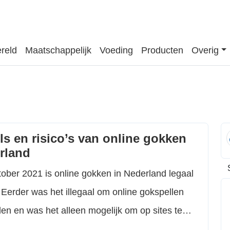
reld
Maatschappelijk
Voeding
Producten
Overig
ls en risico’s van online gokken
rland
tober 2021 is online gokken in Nederland legaal
Eerder was het illegaal om online gokspellen
den en was het alleen mogelijk om op sites te
 niet onder toezicht stonden van de