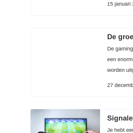
15 januari
Kansspelau
verbonden o
De groe
De gaming 
een enorme
worden uit
en makers 
27 decemb
oorzaken h
meebrengt, 
Signale
Je hebt ee