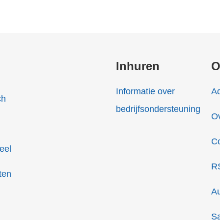
Inhuren
O
Informatie over
Ad
ch
bedrijfsondersteuning
O
C
eel
R
ten
Au
S