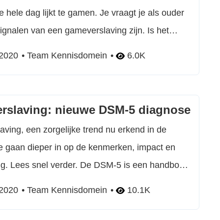
e hele dag lijkt te gamen. Je vraagt je als ouder
signalen van een gameverslaving zijn. Is het
 van mijn kind nog normaal of moet ik me
 2020
Team Kennisdomein
6.0K
en? De signalen van een gameverslaving uiten
e […]...
rslaving: nieuwe DSM-5 diagnose
ving, een zorgelijke trend nu erkend in de
 gaan dieper in op de kenmerken, impact en
g. Lees snel verder. De DSM-5 is een handboek
k voor de psychiatrie dat wereldwijd wordt
 2020
Team Kennisdomein
10.1K
oluit: Diagnostic and Statistical Manual of Mental
aarbij het get...