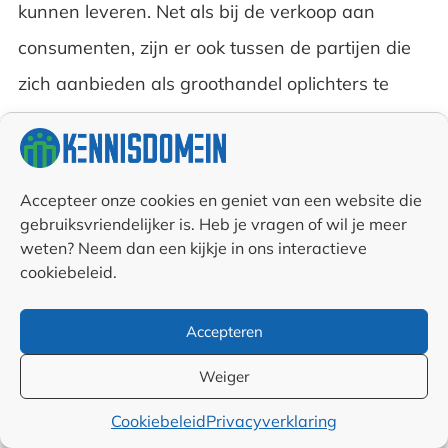
kunnen leveren. Net als bij de verkoop aan
consumenten, zijn er ook tussen de partijen die
zich aanbieden als groothandel oplichters te
vinden. Je herkent ze vaak aan het ‘gemak’
waarmee ze met jou in zee gaan. Ze hoeven
maar weinig van je te weten. Stellen geen
Accepteer onze cookies en geniet van een website die
gebruiksvriendelijker is. Heb je vragen of wil je meer
vragen over kredietwaardigheid en vragen niet
weten? Neem dan een kijkje in ons interactieve
naar je Kvk-nummer of je adres. Zolang je maar
cookiebeleid.
vooraf betaalt wanneer je producten bij ze
Accepteren
bestelt. Zoek je naar meer zekerheid, bezoek dan
serieuze vakbeurzen waar echte mensen staan.
Weiger
Ook inkopen bij bekende groothandels is
Cookiebeleid
Privacyverklaring
mogelijk, maar dit gaat meestal alleen in grote