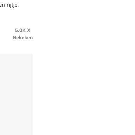
n rijtje.
5.0K X
Bekeken