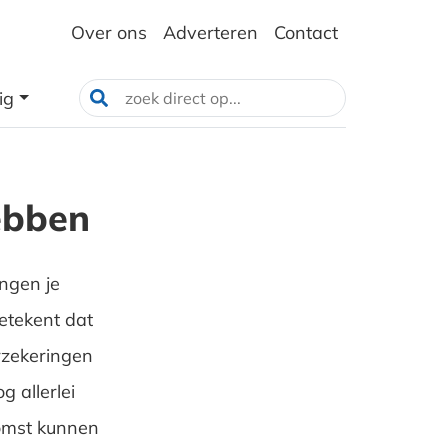
Over ons
Adverteren
Contact
ig
ebben
ngen je
etekent dat
erzekeringen
g allerlei
komst kunnen