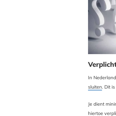
Verplich
In Nederland
sluiten
. Dit 
Je dient min
hiertoe verp