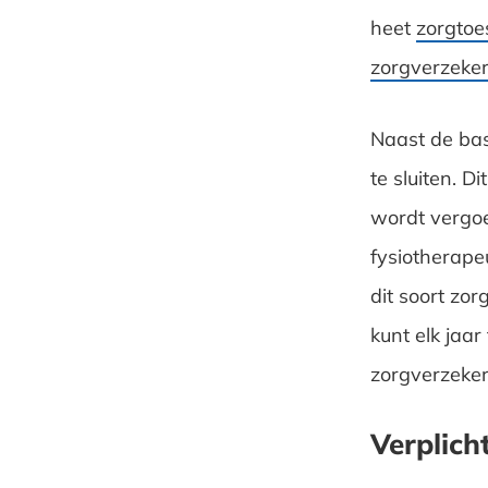
heet
zorgtoe
zorgverzeker
Naast de bas
te sluiten. D
wordt vergoe
fysiotherape
dit soort zor
kunt elk jaa
zorgverzeke
Verplich