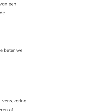
 van een
 de
je beter wel
-verzekering
eren of