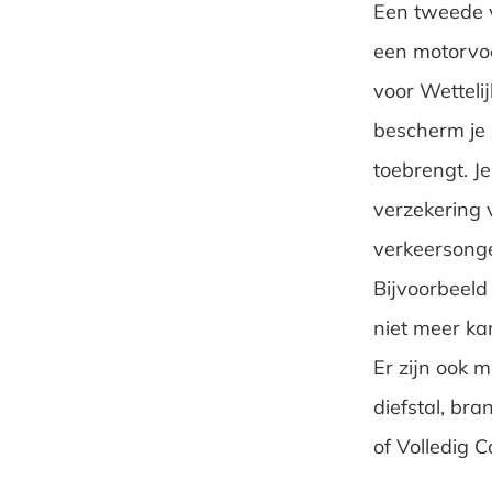
Een tweede v
een motorvoe
voor Wetteli
bescherm je 
toebrengt. J
verzekering 
verkeersonge
Bijvoorbeeld
niet meer ka
Er zijn ook 
diefstal, br
of Volledig 