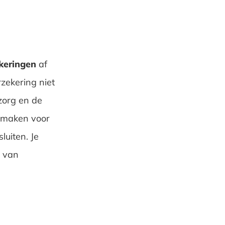
keringen
af
rzekering niet
zorg en de
t maken voor
luiten. Je
n van