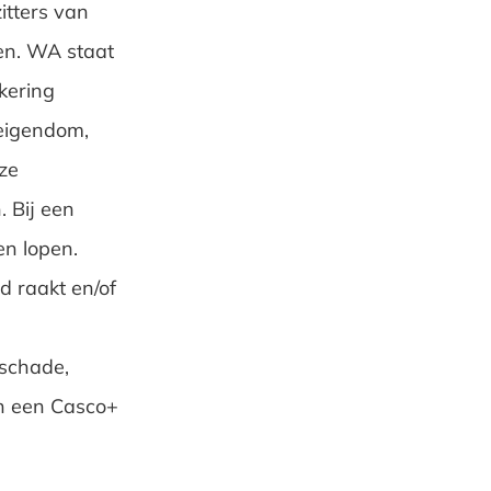
itters van
en. WA staat
ekering
 eigendom,
ze
. Bij een
en lopen.
d raakt en/of
 schade,
en een Casco+