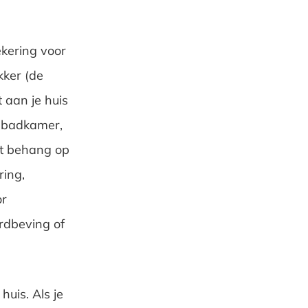
ekering voor
kker (de
 aan je huis
de badkamer,
et behang op
ing,
or
rdbeving of
huis. Als je