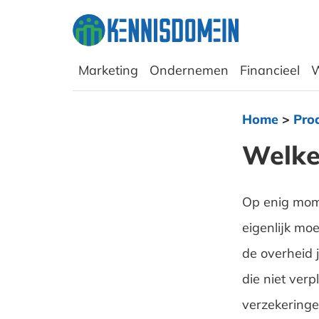
Marketing
Ondernemen
Financieel
W
Home
>
Pro
Welke
Op enig mome
eigenlijk mo
de overheid j
die niet verp
verzekeringe