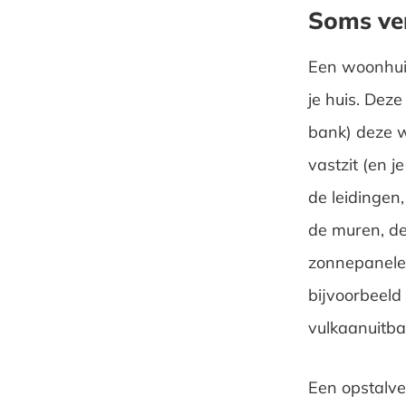
Soms ve
Een woonhui
je huis. Deze
bank) deze w
vastzit (en j
de leidingen
de muren, de
zonnepanelen
bijvoorbeeld
vulkaanuitba
Een opstalver