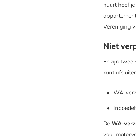
huurt hoef je
appartement 
Vereniging 
Niet verp
Er zijn twee 
kunt afsluiten
WA-verz
Inboedel
De
WA-verze
voor motorvo