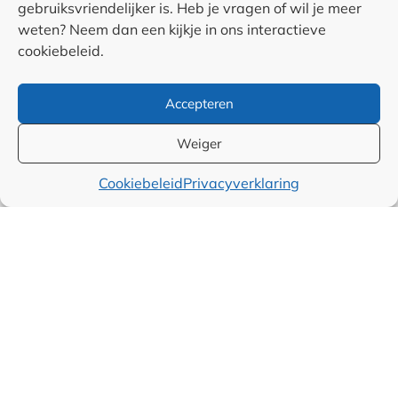
RSS & Nieuwsfeed
gebruiksvriendelijker is. Heb je vragen of wil je meer
weten? Neem dan een kijkje in ons interactieve
Auteurs
cookiebeleid.
Samenwerkingen en
Accepteren
linkpartners
Weiger
Algemene
Cookiebeleid
Privacyverklaring
voorwaarden
Cookiebeleid (EU)
Privacyverklaring (EU)
Disclaimer