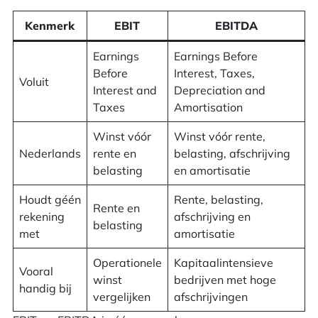
Voordelen en nadelen
Kenmerk
EBIT
EBITDA
Formule om EBIT en EBITDA te berekenen
Earnings
Earnings Before
Veelgestelde vragen over EBIT en EBITDA
Before
Interest, Taxes,
Voluit
Interest and
Depreciation and
Taxes
Amortisation
Winst vóór
Winst vóór rente,
Nederlands
rente en
belasting, afschrijving
belasting
en amortisatie
Houdt géén
Rente, belasting,
Rente en
rekening
afschrijving en
belasting
met
amortisatie
Operationele
Kapitaalintensieve
Vooral
winst
bedrijven met hoge
handig bij
vergelijken
afschrijvingen