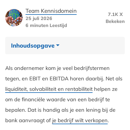
Team Kennisdomein
7.1K X
25 juli 2026
Bekeken
6 minuten
Leestijd
Inhoudsopgave
Waarvoor worden EBIT en EBITDA
Als ondernemer kom je veel bedrijfstermen
gebruikt?
tegen, en EBIT en EBITDA horen daarbij. Net als
Wat is EBIT?
liquiditeit, solvabiliteit en rentabiliteit
helpen ze
om de financiële waarde van een bedrijf te
Wat is EBITDA?
bepalen. Dat is handig als je een lening bij de
Verschil EBIT en EBITDA
bank aanvraagt of
je bedrijf wilt verkopen
.