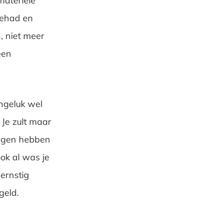
materiële
 gehad en
, niet meer
een
ongeluk wel
Je zult maar
ingen hebben
ok al was je
ernstig
geld.