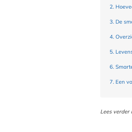
Hoevee
De sma
Overzi
Levens
Smarte
Een vo
Lees verder 