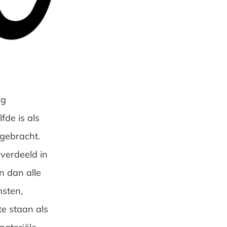
ng
fde is als
egebracht.
verdeeld in
n dan alle
msten,
te staan als