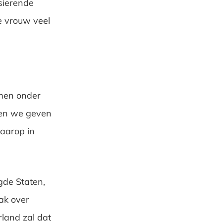
tsierende
ge vrouw veel
omen onder
 en we geven
aarop in
gde Staten,
ak over
land zal dat