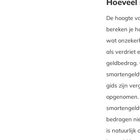
Hoeveel 
De hoogte va
bereken je h
wat onzekerh
als verdriet 
geldbedrag. 
smartengeld
gids zijn ve
opgenomen
smartengeldv
bedragen nie
is natuurlijk