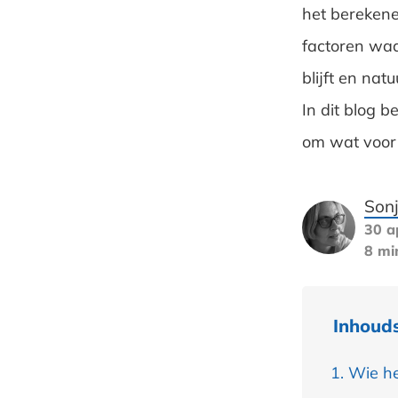
het berekene
factoren waar
blijft en nat
In dit blog 
om wat voor
Son
30 a
8 mi
Inhoud
Wie he