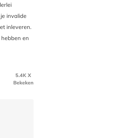
erlei
je invalide
et inleveren.
op hebben en
5.4K X
Bekeken