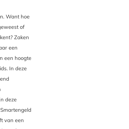
en. Want hoe
geweest of
ekent? Zaken
naar een
an een hoogte
ds. In deze
kend
n
jn deze
. Smartengeld
eft van een