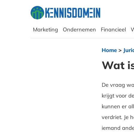
Marketing
Ondernemen
Financieel
W
Home
>
Juri
Wat i
De vraag wat
krijgt voor d
kunnen er all
verdriet. Je
iemand ander