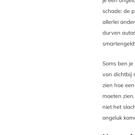
je een ongel
schade: de pi
allerlei and
durven autori
smartengeld
Soms ben je n
van dichtbij
zien hoe een
moeten zien. 
niet het sla
ongeluk kom