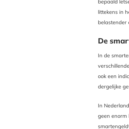
bepaald lets
littekens in 
belastender
De smar
In de smarte
verschillend
ook een indi
dergelijke ge
In Nederland
geen enorm 
smartengeldv