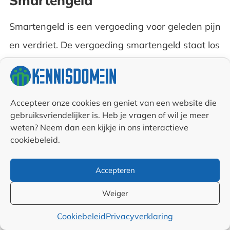
Smartengeld
Smartengeld is een vergoeding voor geleden pijn
en verdriet. De vergoeding smartengeld staat los
van de letselschade vergoeding die een
vergoeding is voor de kosten. Heb je kunnen
aantonen dat een ongeluk dat jou is overkomen
Accepteer onze cookies en geniet van een website die
gebruiksvriendelijker is. Heb je vragen of wil je meer
de schuld is van iemand anders? Dan kan je
weten? Neem dan een kijkje in ons interactieve
naast de vergoeding voor alle kosten die je moet
cookiebeleid.
maken ook nog een vergoeding smartengeld
Accepteren
krijgen. Lees daarover meer in een
speciale blog
over smartengeld
.
Weiger
Cookiebeleid
Privacyverklaring
Smartengeld is een vergoeding voor het leed, de