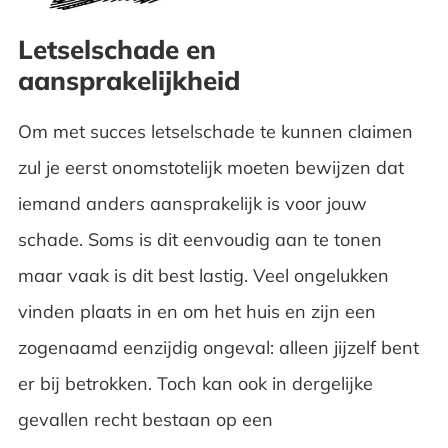
Schuldig en toch een
letselschadevergoeding?
Letselschade en
aansprakelijkheid
Gering letsel maar toch hoge kosten
Om met succes letselschade te kunnen claimen
Smartengeld
zul je eerst onomstotelijk moeten bewijzen dat
iemand anders aansprakelijk is voor jouw
schade. Soms is dit eenvoudig aan te tonen
maar vaak is dit best lastig. Veel ongelukken
vinden plaats in en om het huis en zijn een
zogenaamd eenzijdig ongeval: alleen jijzelf bent
er bij betrokken. Toch kan ook in dergelijke
gevallen recht bestaan op een