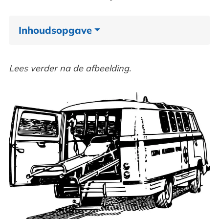
Inhoudsopgave
Letselschade en aansprakelijkheid
Lees verder na de afbeelding.
Kostenposten letselschade
Letselschade kosten documenteren
Letselschade advocaat of jurist inschakelen
Het verschil tussen een letselschade
advocaat en jurist
Een letselschade expert inschakelen