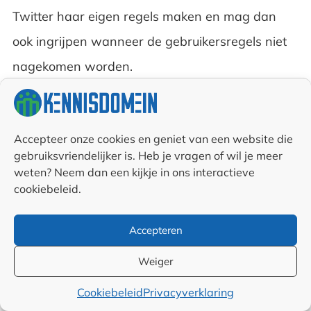
Twitter haar eigen regels maken en mag dan
ook ingrijpen wanneer de gebruikersregels niet
nagekomen worden.
Wat is framing?
Framing is het gebruiken van specifieke taal om
Accepteer onze cookies en geniet van een website die
gebruiksvriendelijker is. Heb je vragen of wil je meer
de juiste wereldbeelden en emoties aan te
weten? Neem dan een kijkje in ons interactieve
wakkeren. Hierdoor wint de boodschap aan
cookiebeleid.
overtuigingskracht. Het wordt ook als framing
Accepteren
gezien wanneer er stukjes film aan elkaar
geplakt worden, waardoor het lijkt dat iemand
Weiger
iets zegt wat in werkelijkheid nooit in die context
Cookiebeleid
Privacyverklaring
gezegd is.