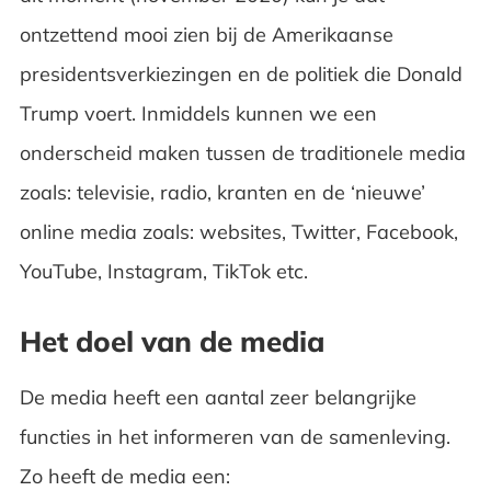
Gratis ebook met tips voor bedrijven en
ontzettend mooi zien bij de Amerikaanse
afdelingen!
presidentsverkiezingen en de politiek die Donald
Trump voert. Inmiddels kunnen we een
Veelgestelde vragen
onderscheid maken tussen de traditionele media
zoals: televisie, radio, kranten en de ‘nieuwe’
online media zoals: websites, Twitter, Facebook,
YouTube, Instagram, TikTok etc.
Het doel van de media
De media heeft een aantal zeer belangrijke
functies in het informeren van de samenleving.
Zo heeft de media een: