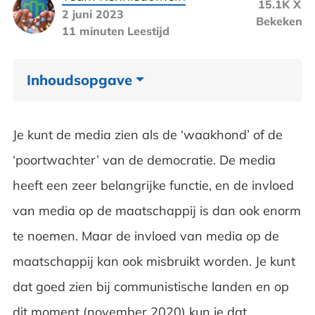
15.1K X
2 juni 2023
Bekeken
11 minuten
Leestijd
Inhoudsopgave
Het doel van de media
Je kunt de media zien als de ‘waakhond’ of de
Fake news
‘poortwachter’ van de democratie. De media
heeft een zeer belangrijke functie, en de invloed
Invloed sociale media op relaties
van media op de maatschappij is dan ook enorm
Nepnieuws via social media
te noemen. Maar de invloed van media op de
Invloed media op de democratie
maatschappij kan ook misbruikt worden. Je kunt
dat goed zien bij communistische landen en op
Onderscheid maken tussen fictie en feiten
dit moment (november 2020) kun je dat