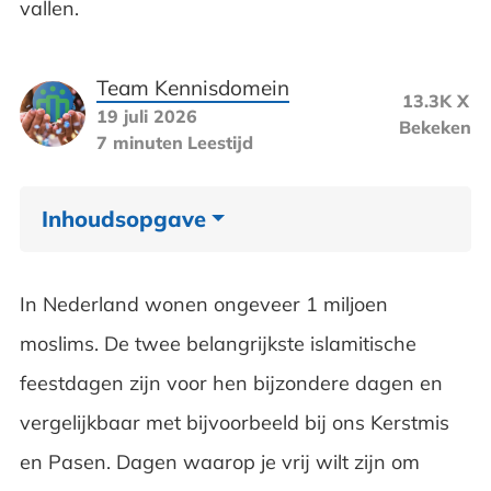
vallen.
Team Kennisdomein
13.3K X
19 juli 2026
Bekeken
7 minuten
Leestijd
Inhoudsopgave
De dag van Al-Fitr
In Nederland wonen ongeveer 1 miljoen
De dag van Al-Adha
moslims. De twee belangrijkste islamitische
feestdagen zijn voor hen bijzondere dagen en
Meer over de Ramadan
vergelijkbaar met bijvoorbeeld bij ons Kerstmis
Veelgestelde vragen over de islamitische
en Pasen. Dagen waarop je vrij wilt zijn om
feestdagen