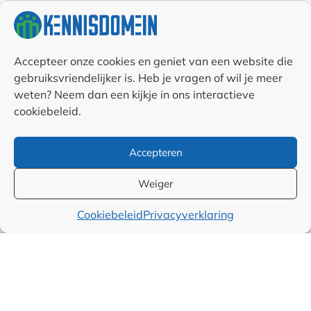
RSS & Nieuwsfeed
Accepteer onze cookies en geniet van een website die
Auteurs
gebruiksvriendelijker is. Heb je vragen of wil je meer
weten? Neem dan een kijkje in ons interactieve
Samenwerkingen en
cookiebeleid.
linkpartners
Accepteren
Algemene
Weiger
voorwaarden
Cookiebeleid
Privacyverklaring
Cookiebeleid (EU)
Privacyverklaring (EU)
Disclaimer