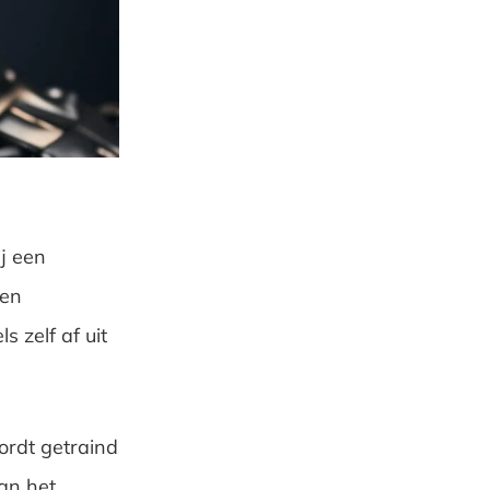
j een
Een
s zelf af uit
ordt getraind
an het