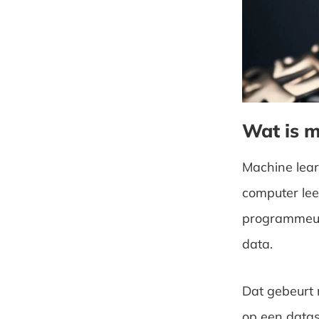
Wat is m
Machine lear
computer leer
programmeur s
data.
Dat gebeurt
op een datas