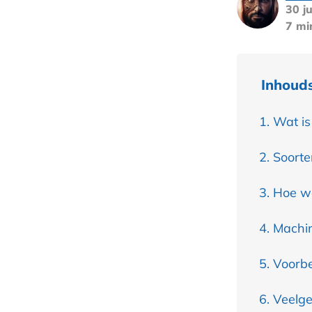
30 ju
7 mi
Inhoud
Wat is
Soorte
Hoe we
Machin
Voorbe
Veelge