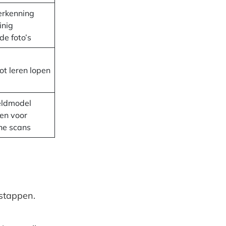
erkenning
inig
de foto’s
ot leren lopen
eldmodel
len voor
he scans
 stappen.