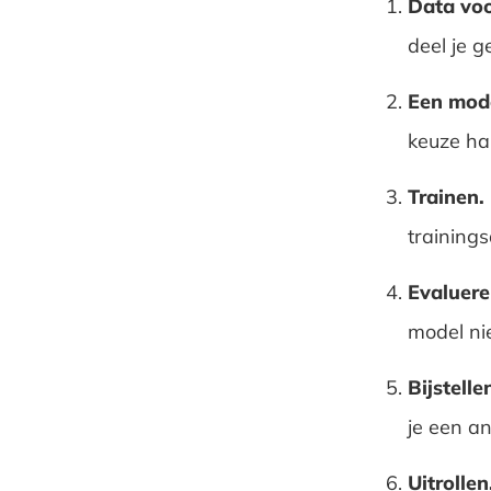
Data voo
deel je g
Een mode
keuze ha
Trainen.
trainings
Evaluere
model nie
Bijstelle
je een a
Uitrollen