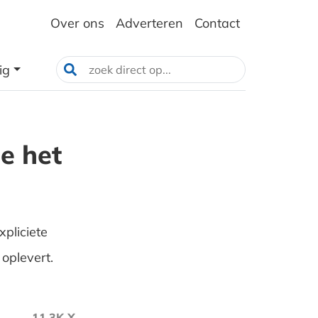
Over ons
Adverteren
Contact
ig
e het
pliciete
 oplevert.
11.3K X