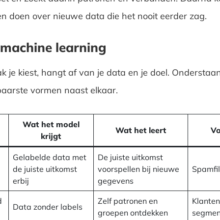
en doen over nieuwe data die het nooit eerder zag.
machine learning
 je kiest, hangt af van je data en je doel. Onderstaan
baarste vormen naast elkaar.
Wat het model
Wat het leert
Vo
krijgt
Gelabelde data met
De juiste uitkomst
de juiste uitkomst
voorspellen bij nieuwe
Spamfil
erbij
gegevens
d
Zelf patronen en
Klanten
Data zonder labels
groepen ontdekken
segmen