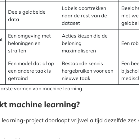
Labels doortrekken
Beeldh
Deels gelabelde
naar de rest van de
met we
data
dataset
gelabel
Een omgeving met
Acties kiezen die de
nt
beloningen en
beloning
Een rob
straffen
maximaliseren
Een model dat al op
Bestaande kennis
Een be
een andere taak is
hergebruiken voor een
bijscho
getraind
nieuwe taak
medisc
aarste vormen van machine learning.
t machine learning?
learning-project doorloopt vrijwel altijd dezelfde zes