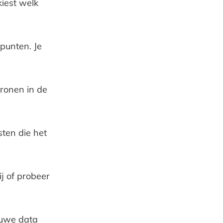
iest welk
punten. Je
ronen in de
ten die het
j of probeer
euwe data