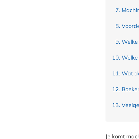
Machin
Voorde
Welke 
Welke 
Wat do
Boeken
Veelge
Je komt machi