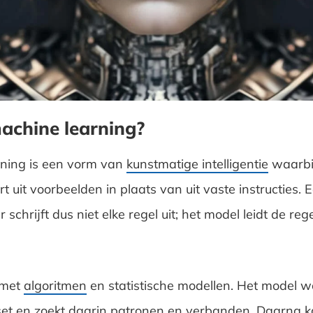
achine learning?
ning is een vorm van
kunstmatige intelligentie
waarbi
t uit voorbeelden in plaats van uit vaste instructies. 
chrijft dus niet elke regel uit; het model leidt de regel
 met
algoritmen
en statistische modellen. Het model w
et en zoekt daarin patronen en verbanden. Daarna k