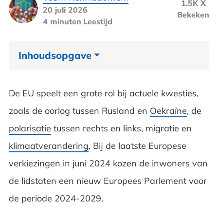
1.5K X
20 juli 2026
Bekeken
4 minuten
Leestijd
Inhoudsopgave
Europese Unie, zetelverdeling
De EU speelt een grote rol bij actuele kwesties,
Wat zijn de taken van de EU
zoals de oorlog tussen Rusland en
Oekraïne
, de
polarisatie
tussen rechts en links, migratie en
Waarom is Europese samenwerking
klimaatverandering
. Bij de laatste Europese
belangrijk
verkiezingen in juni 2024 kozen de inwoners van
Tegenstanders van de EU
de lidstaten een nieuw Europees Parlement voor
Veelgestelde vragen over de Europese Unie
de periode 2024-2029.