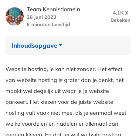
Team Kennisdomein
4.1K X
28 juni 2023
Bekeken
8 minuten
Leestijd
Inhoudsopgave
Goede website hosting voor je vindbaarheid
Website hosting, je kan niet zonder. Het effect
in Google
van website hosting is groter dan je denkt, het
Welke soorten website hosting zijn er
maakt wel degelijk uit waar je je website
parkeert. Het kiezen voor de juiste website
Eigenschappen van website hosting
hosting valt vaak niet mee, als je eenmaal weet
Welk soort hosting past bij mij?
welke voordelen en nadelen er allemaal aan
Mailen via eigen domein adres
kunnen kleven. En dat terwijl website hosting