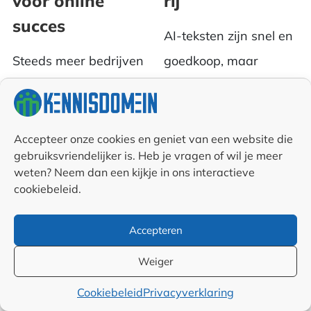
voor online
rij
succes
AI-teksten zijn snel en
Steeds meer bedrijven
goedkoop, maar
kiezen ervoor:
kennen ook nadelen.
producten en diensten
Ontdek de
(ook) online
belangrijkste voor- en
Accepteer onze cookies en geniet van een website die
gebruiksvriendelijker is. Heb je vragen of wil je meer
aanbieden. Dat geldt
nadelen van AI...
weten? Neem dan een kijkje in ons interactieve
voor winkels ...
cookiebeleid.
Accepteren
Meer artikelen over Marketing tips en
Weiger
uitleg
Cookiebeleid
Privacyverklaring