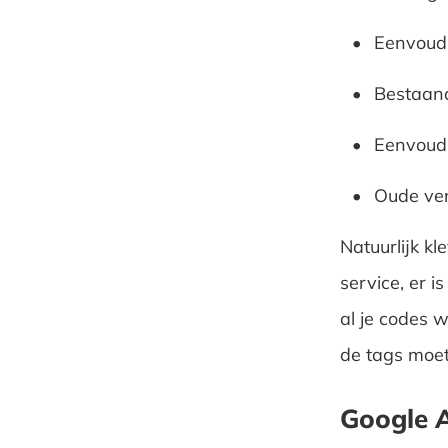
Eenvoudi
Bestaan
Eenvoudi
Oude ver
Natuurlijk k
service, er i
al je codes 
de tags moet
Google 