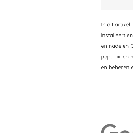
In dit artike
installeert 
en nadelen G
populair en 
en beheren er