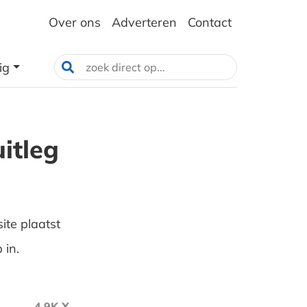
Over ons
Adverteren
Contact
ig
itleg
ite plaatst
 in.
4.9K X