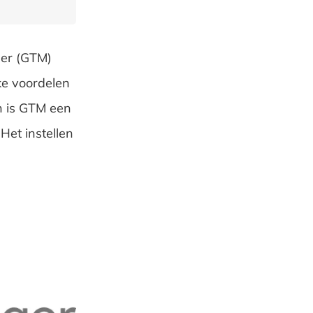
ger (GTM)
ke voordelen
n is GTM een
Het instellen