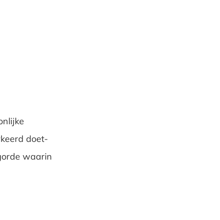
nlijke
rkeerd doet-
lgorde waarin