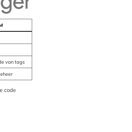
TM
de van tags
beheer
te code