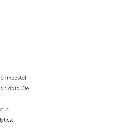
de (meestal
van data. De
t in
tics.