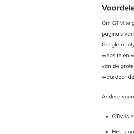
Voordel
Om GTM te ge
pagina’s van
Google Analy
website en w
van de grote
waardoor de 
Andere voor
GTM is e
Het is gr