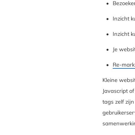
Bezoeke
Inzicht k
Inzicht k
Je websi
Re-mark
Kleine websi
Javascript o
tags zelf zi
gebruikerser
samenwerkin