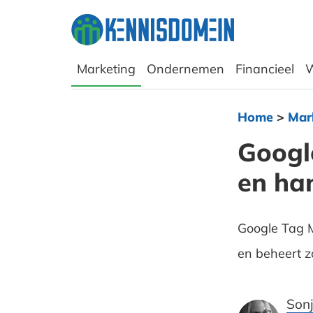
Marketing
Ondernemen
Financieel
W
Home
>
Mark
Google
en han
Google Tag M
en beheert z
Son