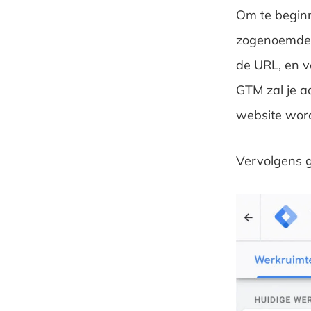
Om te beginn
zogenoemde c
de URL, en v
GTM zal je a
website word
Vervolgens g