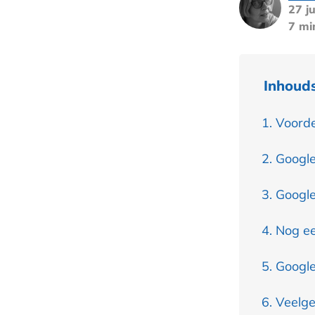
27 ju
7 mi
Inhoud
Voorde
Google
Googl
Nog ee
Google
Veelge