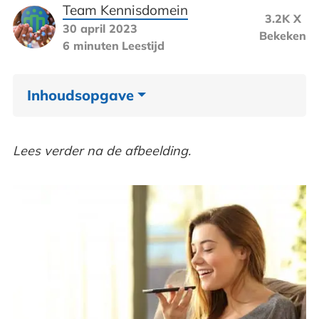
Team Kennisdomein
3.2K X
30 april 2023
Bekeken
6 minuten
Leestijd
Inhoudsopgave
Hoe gaat spraakgestuurd zoeken met
Lees verder na de afbeelding.
Google voice search
(main) Keywords versus long tail keywords
Google voice search inzetten
Wat zijn micro moments in relatie tot
Google voice search