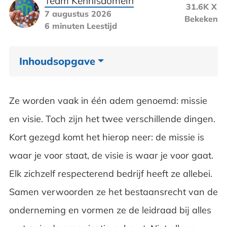
Team Kennisdomein
31.6K X
7 augustus 2026
Bekeken
6 minuten
Leestijd
Inhoudsopgave
Wat is een missie?
Ze worden vaak in één adem genoemd: missie
Wat is een visie?
en visie. Toch zijn het twee verschillende dingen.
Kort gezegd komt het hierop neer: de missie is
De verschillen tussen een missie en een
waar je voor staat, de visie is waar je voor gaat.
visie
Elk zichzelf respecterend bedrijf heeft ze allebei.
Voorbeeld van een missie en een visie
Samen verwoorden ze het bestaansrecht van de
Veelgestelde vragen over missie en visie
onderneming en vormen ze de leidraad bij alles