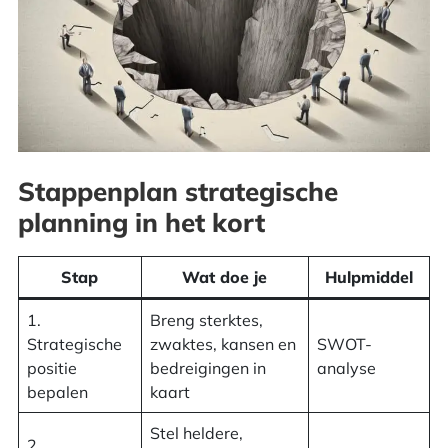
De voordelen van strategisch plannen in
het kort
Het begin: missie en visie
Stappenplan strategische planning
Stappenplan strategische
Geldstromen
planning in het kort
Veelgestelde vragen over strategische
Stap
Wat doe je
Hulpmiddel
planning
1.
Breng sterktes,
Strategische
zwaktes, kansen en
SWOT-
positie
bedreigingen in
analyse
bepalen
kaart
Stel heldere,
2.