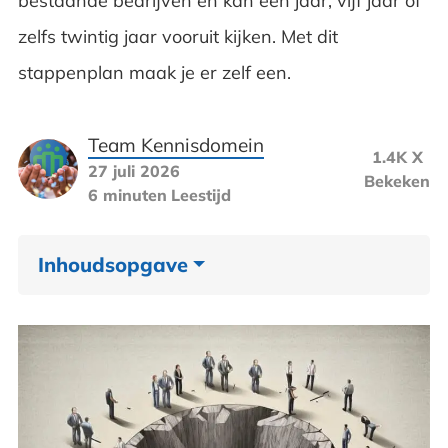
bestaande bedrijven en kan een jaar, vijf jaar of
zelfs twintig jaar vooruit kijken. Met dit
stappenplan maak je er zelf een.
Team Kennisdomein
1.4K X
27 juli 2026
Bekeken
6 minuten
Leestijd
Inhoudsopgave
Stappenplan strategische planning in het
kort
Het belang van een strategische planning