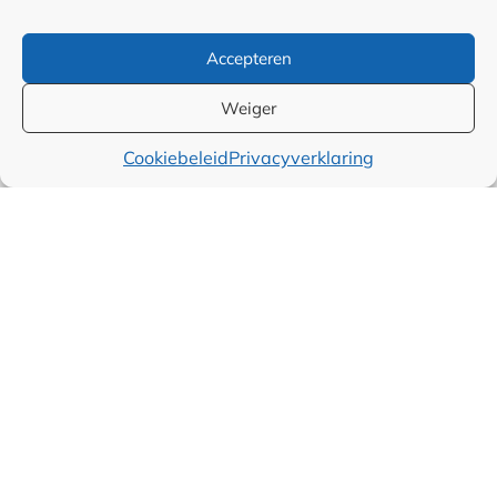
Samenwerkingen en
Accepteren
linkpartners
Weiger
Algemene
Cookiebeleid
Privacyverklaring
voorwaarden
Cookiebeleid (EU)
Privacyverklaring (EU)
Disclaimer
© Kennisdomein 2026 | Veenendaal