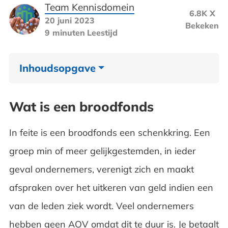
Team Kennisdomein
6.8K X
20 juni 2023
Bekeken
9 minuten
Leestijd
Inhoudsopgave
Wat is een broodfonds
Wat is een broodfonds
Waarom is een broodfonds een
In feite is een broodfonds een schenkkring. Een
schenkkring
groep min of meer gelijkgestemden, in ieder
De kosten die je moet betalen
geval ondernemers, verenigt zich en maakt
afspraken over het uitkeren van geld indien een
Inleggen en potje opbouwen
van de leden ziek wordt. Veel ondernemers
Organisatie van de vereniging
hebben geen
AOV
omdat dit te duur is. Je betaalt