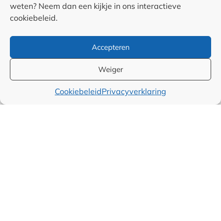
weten? Neem dan een kijkje in ons interactieve
Auteurs
cookiebeleid.
Samenwerkingen en
Accepteren
linkpartners
Weiger
Algemene
Cookiebeleid
Privacyverklaring
voorwaarden
Cookiebeleid (EU)
Privacyverklaring (EU)
Disclaimer