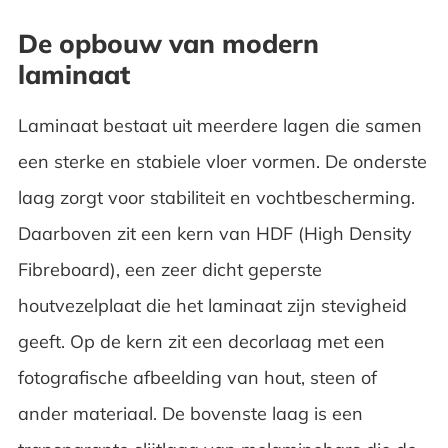
De opbouw van modern laminaat
De opbouw van modern
laminaat
Slijtweerstand en duurzaamheid
Vochtbestendigheid
Laminaat bestaat uit meerdere lagen die samen
een sterke en stabiele vloer vormen. De onderste
Installatiegemak en kosten
laag zorgt voor stabiliteit en vochtbescherming.
Onderhoud en levensduur
Daarboven zit een kern van HDF (High Density
Fibreboard), een zeer dicht geperste
Welke keuze past bij jou?
houtvezelplaat die het laminaat zijn stevigheid
geeft. Op de kern zit een decorlaag met een
fotografische afbeelding van hout, steen of
ander materiaal. De bovenste laag is een