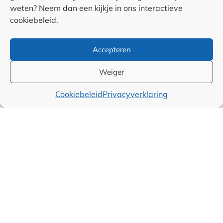
Auteurs
weten? Neem dan een kijkje in ons interactieve
cookiebeleid.
Samenwerkingen en
Accepteren
linkpartners
Weiger
Algemene
Cookiebeleid
Privacyverklaring
voorwaarden
Cookiebeleid (EU)
Privacyverklaring (EU)
Disclaimer