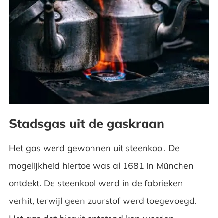
De stroominstallatie aanpassen
Fase, aansluitwaarde en Perilex
De Fornuisgroep in je meterkast
Keramisch koken op een dubbele
aansluitwaarde
Stadsgas uit de gaskraan
Voor inductie is vaak een 3-fasen
aansluiting nodig
Het gas werd gewonnen uit steenkool. De
mogelijkheid hiertoe was al 1681 in München
Veelgestelde vragen
ontdekt. De steenkool werd in de fabrieken
verhit, terwijl geen zuurstof werd toegevoegd.