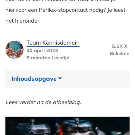
hiervoor een Perilex-stopcontact nodig? Je leest
het hieronder.
Team Kennisdomein
5.1K X
30 april 2023
Bekeken
8 minuten
Leestijd
Inhoudsopgave
Stadsgas uit de gaskraan
Lees verder na de afbeelding.
De overstap naar aardgas
Overstappen naar elektriciteit