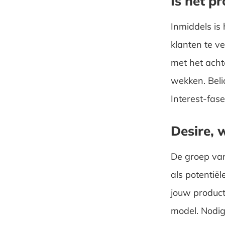
Is het p
Inmiddels is 
klanten te v
met het acht
wekken. Beli
Interest-fase
Desire, 
De groep van
als potentië
jouw product
model. Nodig