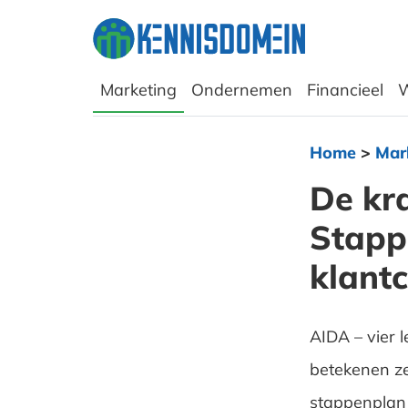
Marketing
Ondernemen
Financieel
W
Home
>
Mark
De kr
Stapp
klant
AIDA – vier 
betekenen ze
stappenplan 