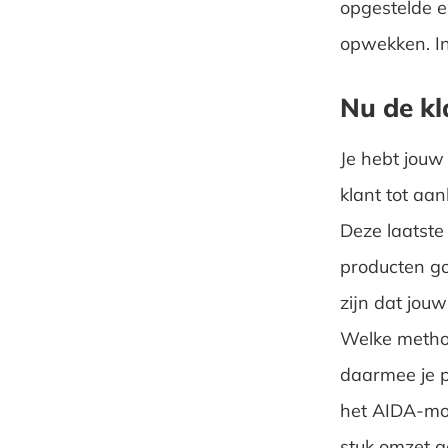
opgestelde e
opwekken. In
Nu de kl
Je hebt jouw 
klant tot aa
Deze laatste 
producten goe
zijn dat jouw
Welke methode
daarmee je po
het AIDA-mo
stuk omzet g