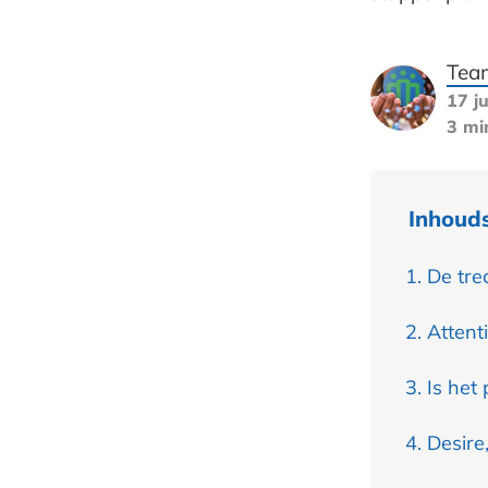
Tea
17 j
3 mi
Inhoud
De tre
Attent
Is het
Desire