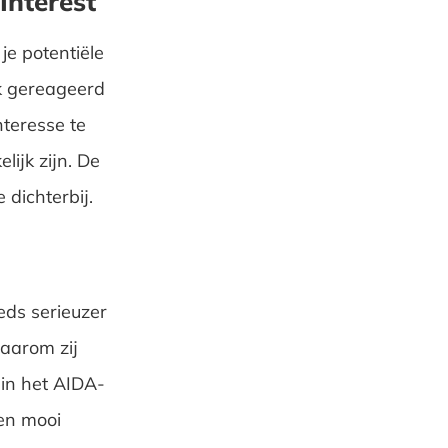
 Interest
je potentiële
jk gereageerd
teresse te
ijk zijn. De
 dichterbij.
eds serieuzer
waarom zij
 in het AIDA-
en mooi