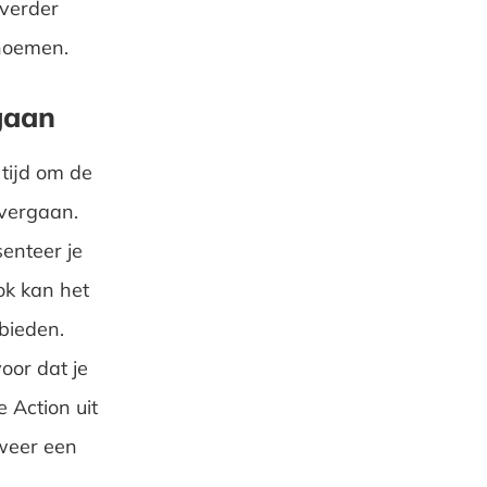
 verder
 noemen.
 gaan
 tijd om de
overgaan.
senteer je
ok kan het
 bieden.
oor dat je
e Action uit
weer een