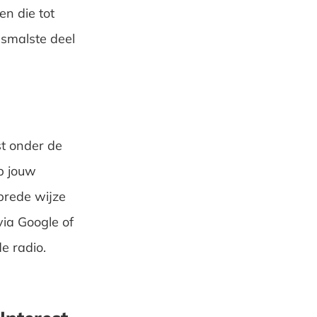
en die tot
 smalste deel
st onder de
p jouw
brede wijze
via Google of
e radio.