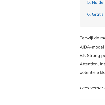
Nu de 
Gratis
Terwijl de m
AIDA-model e
E.K Strong p
Attention, In
potentiële kl
Lees verder 