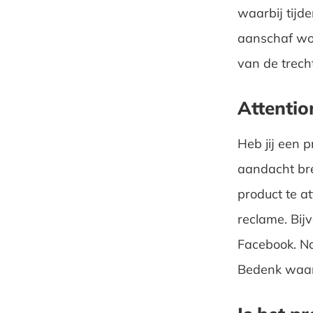
waarbij tijd
aanschaf word
van de trecht
Attentio
Heb jij een 
aandacht bre
product te a
reclame. Bijv
Facebook. Na
Bedenk waar 