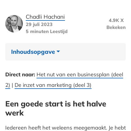
Chadli Hachani
4.9K X
29 juli 2023
Bekeken
5 minuten
Leestijd
Inhoudsopgave
Een goede start is het halve werk
Direct naar:
Het nut van een businessplan (deel
De missie (waar je voor staat)
2)
|
De inzet van marketing (deel 3)
De visie (waar je voor gaat)
Een goede start is het halve
werk
Voorbeelden van een missie en visie
Kernwaarden voor het bedrijf
Iedereen heeft het weleens meegemaakt. Je hebt