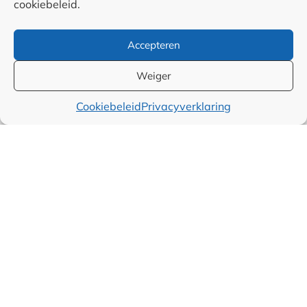
cookiebeleid.
1
2
»
Accepteren
Weiger
Cookiebeleid
Privacyverklaring
Categorieën
Alle artikelen
Juridisch
Over ondernemen
Sales
Marketing
Financieel
Wereld
Producten
Maatschappelijk
Muziek