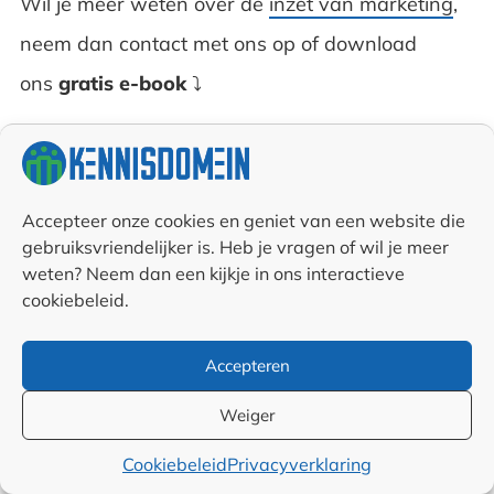
Wil je meer weten over de
inzet van marketing
,
neem dan contact met ons op of download
ons
gratis e-book
⤵
Gratis ebook met tips voor
bedrijven en afdelingen!
Accepteer onze cookies en geniet van een website die
gebruiksvriendelijker is. Heb je vragen of wil je meer
✅ Direct
gratis
in je mailbox
weten? Neem dan een kijkje in ons interactieve
cookiebeleid.
✅ Creëer concrete doelen, een betere missie &
visie en verbeter je marketing en communicatie
Accepteren
inzet
Weiger
✅ Geschreven
door de
specialisten van
Cookiebeleid
Privacyverklaring
Kennisdomein