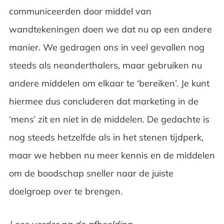
communiceerden door middel van
De klantreis
wandtekeningen doen we dat nu op een andere
Marketing personalisatie
manier. We gedragen ons in veel gevallen nog
steeds als neanderthalers, maar gebruiken nu
Waarde toekennen aan ieder station
andere middelen om elkaar te ‘bereiken’. Je kunt
Klantwaarde op langere termijn
hiermee dus concluderen dat marketing in de
‘mens’ zit en niet in de middelen. De gedachte is
Marketing en privacy
nog steeds hetzelfde als in het stenen tijdperk,
Hoe bepaal ik het marketingbudget
maar we hebben nu meer kennis en de middelen
Wat heb je in deze blogreeks kunnen lezen
om de boodschap sneller naar de juiste
doelgroep over te brengen.
Gratis ebook met tips voor bedrijven en
afdelingen!