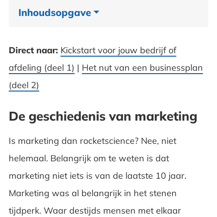
Inhoudsopgave
De geschiedenis van marketing
Direct naar:
Kickstart voor jouw bedrijf of
Waar gaat marketing naartoe
afdeling (deel 1)
|
Het nut van een businessplan
(deel 2)
Het brein
Marketing & Techniek
De geschiedenis van marketing
David tegen Goliath
Is marketing dan rocketscience? Nee, niet
helemaal. Belangrijk om te weten is dat
Welk gevoel geeft jouw merk
marketing niet iets is van de laatste 10 jaar.
Mond-tot-mond reclame
Marketing was al belangrijk in het stenen
tijdperk. Waar destijds mensen met elkaar
De marketing-trein