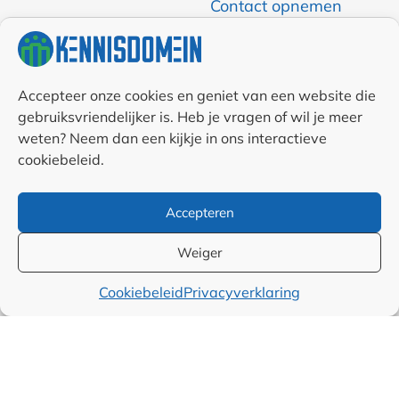
Contact opnemen
RSS & Nieuwsfeed
Auteurs
Accepteer onze cookies en geniet van een website die
gebruiksvriendelijker is. Heb je vragen of wil je meer
weten? Neem dan een kijkje in ons interactieve
Samenwerkingen en
cookiebeleid.
linkpartners
Accepteren
Algemene
voorwaarden
Weiger
Cookiebeleid
Privacyverklaring
Cookiebeleid (EU)
Privacyverklaring (EU)
Disclaimer