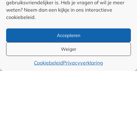
gebruiksvriendelijker is. Heb je vragen of wil je meer
RSS & Nieuwsfeed
weten? Neem dan een kijkje in ons interactieve
cookiebeleid.
Auteurs
Accepteren
Samenwerkingen en
Weiger
linkpartners
Cookiebeleid
Privacyverklaring
Algemene
voorwaarden
Cookiebeleid (EU)
Privacyverklaring (EU)
Disclaimer