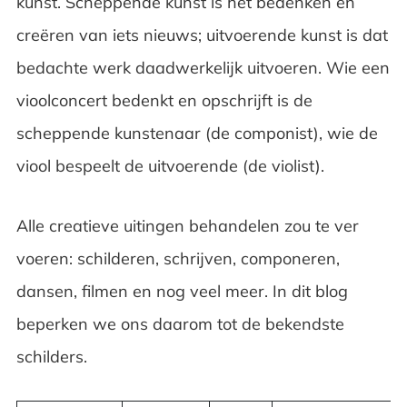
kunst. Scheppende kunst is het bedenken en
Johannes Vermeer
creëren van iets nieuws; uitvoerende kunst is dat
Rembrandt van Rijn
bedachte werk daadwerkelijk uitvoeren. Wie een
vioolconcert bedenkt en opschrijft is de
Claude Monet
scheppende kunstenaar (de componist), wie de
Bekende Europese, moderne schilders
viool bespeelt de uitvoerende (de violist).
Veelgestelde vragen over beroemde
Alle creatieve uitingen behandelen zou te ver
kunstenaars
voeren: schilderen, schrijven, componeren,
dansen, filmen en nog veel meer. In dit blog
beperken we ons daarom tot de bekendste
schilders.