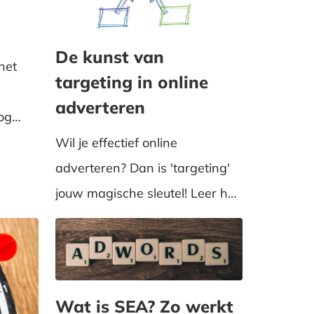
De kunst van
het
targeting in online
adverteren
log
van
Wil je effectief online
adverteren? Dan is 'targeting'
jouw magische sleutel! Leer hoe
je jouw campagne af...
Wat is SEA? Zo werkt