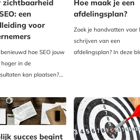
Hoe maak je een
 zichtbaarheid
afdelingsplan?
SEO: een
leiding voor
Zoek je handvatten voor 
ernemers
schrijven van een
afdelingsplan? In deze b
e benieuwd hoe SEO jouw
ontvouwen we het pad, 
f hoger in de
waarom...
sultaten kan plaatsen?
ier hoe je met eenvoud...
lijk succes begint