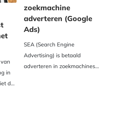
zoekmachine
adverteren (Google
t
Ads)
et
SEA (Search Engine
Advertising) is betaald
 van
adverteren in zoekmachines
ng in
zoals Google. Ontdek hoe SEA
iet de
werkt, ...