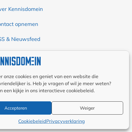
ver Kennisdomein
ontact opnemen
SS & Nieuwsfeed
uteurs
amenwerkingen
r onze cookies en geniet van een website die
 linkpartners
riendelijker is. Heb je vragen of wil je meer weten?
een kijkje in ons interactieve cookiebeleid.
lgemene
oorwaarden
Accepteren
Weiger
okiebeleid (EU)
Cookiebeleid
Privacyverklaring