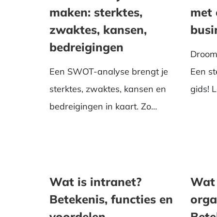
maken: sterktes,
met 
zwaktes, kansen,
busi
bedreigingen
Droom 
Een SWOT-analyse brengt je
Een st
sterktes, zwaktes, kansen en
gids! 
bedreigingen in kaart. Zo
busine
bepaal je onderbouwd de ...
Wat is intranet?
Wat 
Betekenis, functies en
org
voordelen
Bete