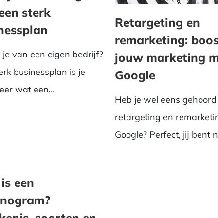
een sterk
Retargeting en
nessplan
remarketing: boos
je van een eigen bedrijf?
jouw marketing m
erk businessplan is je
Google
Leer wat een
Heb je wel eens gehoord
ssplan inhoudt en wa...
retargeting en remarketi
Google? Perfect, jij bent n
enige! In deze...
is een
anogram?
kenis, soorten en