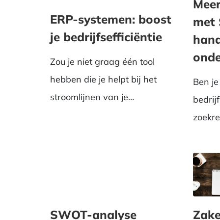
Meer
ERP-systemen: boost
met 
je bedrijfsefficiëntie
hand
ond
Zou je niet graag één tool
hebben die je helpt bij het
Ben j
stroomlijnen van je
bedrij
bedrijfsprocessen? Welkom in
zoekre
de...
Lees h
SWOT-analyse
Zake