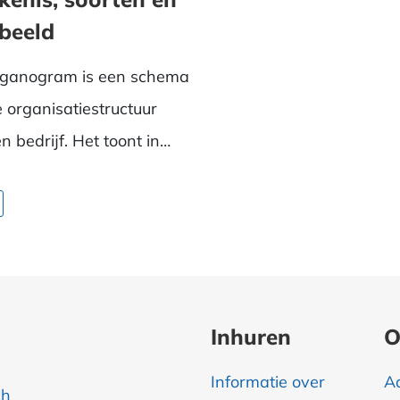
beeld
rganogram is een schema
 organisatiestructuur
n bedrijf. Het toont in
rzicht de af...
Inhuren
O
Informatie over
A
ch