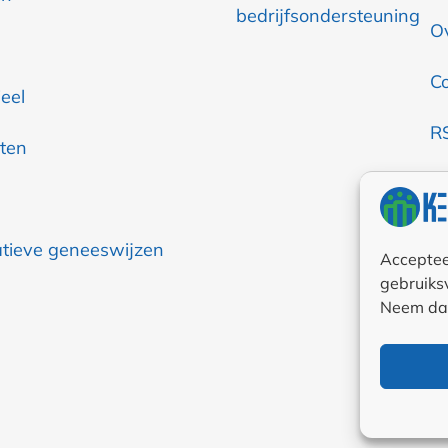
bedrijfsondersteuning
O
C
eel
R
ten
A
S
atieve geneeswijzen
Acceptee
en
gebruiksv
Neem dan 
A
v
Co