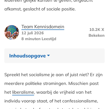
iedereen gelijke kansen te geven, ongeacht
afkomst, geslacht of sociale positie.
Team Kennisdomein
10.2K X
12 juli 2026
Bekeken
8 minuten
Leestijd
Inhoudsopgave
Wat is socialisme?
Spreekt het socialisme je aan of juist niet? Er zijn
Communisme versus socialisme
meerdere politieke stromingen. Misschien past
het
liberalisme
, waarbij de vrijheid van het
Sociaaldemocratie
individu voorop staat, of het confessionalisme,
Socialisme in Nederland