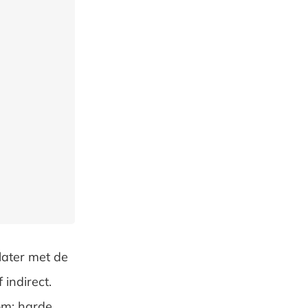
later met de
indirect.
om; harde