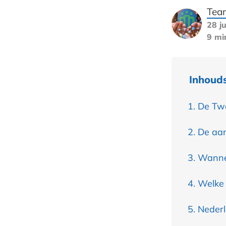
Tea
28 ju
9 mi
Inhoud
De Twe
De aan
Wanne
Welke 
Nederl