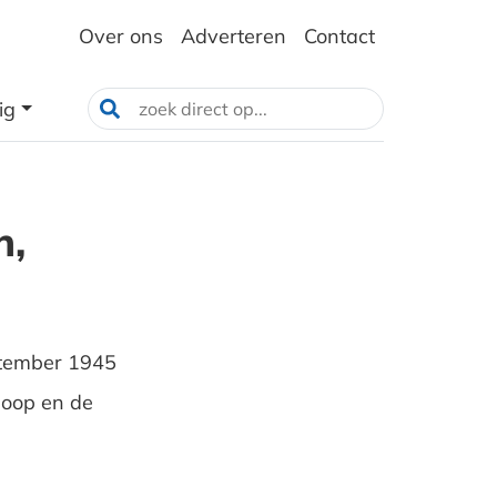
Over ons
Adverteren
Contact
ig
n,
ptember 1945
rloop en de