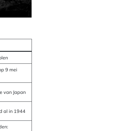
olen
op 9 mei
e van Japan
d al in 1944
den: