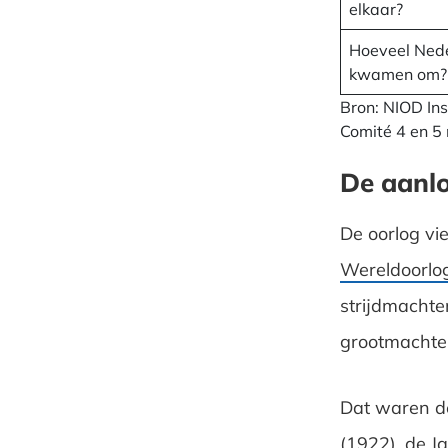
elkaar?
Hoeveel Ned
kwamen om?
Bron: NIOD Ins
Comité 4 en 5 
De aanl
De oorlog vie
Wereldoorlog
strijdmachte
grootmachte
Dat waren de
(1922), de Ja