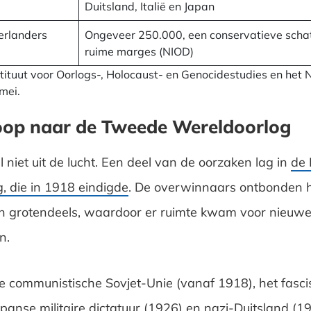
Duitsland, Italië en Japan
erlanders
Ongeveer 250.000, een conservatieve scha
ruime marges (NIOD)
tituut voor Oorlogs-, Holocaust- en Genocidestudies en het 
mei.
oop naar de Tweede Wereldoorlog
l niet uit de lucht. Een deel van de oorzaken lag in
de 
, die in 1918 eindigde
. De overwinnaars ontbonden 
n grotendeels, waardoor er ruimte kwam voor nieuwe 
n.
 communistische Sovjet-Unie (vanaf 1918), het fascist
panse militaire dictatuur (1926) en nazi-Duitsland (19