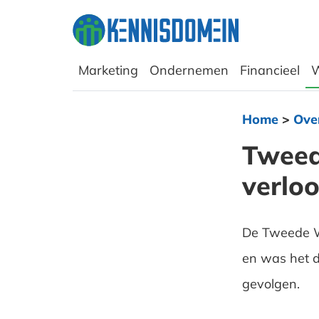
Marketing
Ondernemen
Financieel
W
Home
>
Ove
Tweed
verloo
De Tweede W
en was het do
gevolgen.