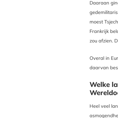
Daaraan ginge
gedemilitari
moest Tsjech
Frankrijk bel
zou afzien. 
Overal in Eu
daarvan best
Welke la
Wereldo
Heel veel lan
asmogendhed