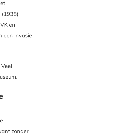
et
n (1938)
 VK en
n een invasie
Veel
museum.
e
de
kant zonder