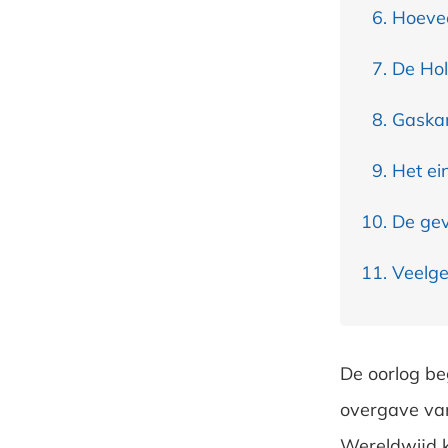
Hoevee
De Hol
Gaska
Het ei
De gev
Veelge
De oorlog be
overgave van 
Wereldwijd k