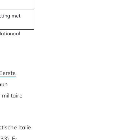
tting met
Nationaal
Eerste
hun
militaire
ische Italië
33). Er