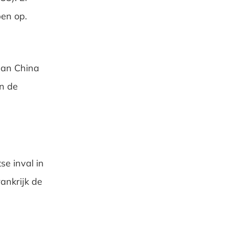
en op.
apan China
in de
e inval in
ankrijk de