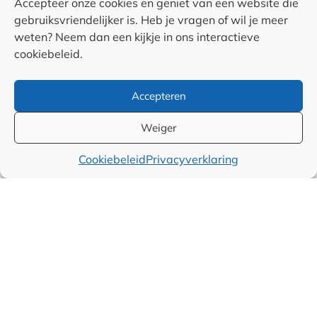
Accepteer onze cookies en geniet van een website die
Auteurs
gebruiksvriendelijker is. Heb je vragen of wil je meer
weten? Neem dan een kijkje in ons interactieve
Samenwerkingen en
cookiebeleid.
linkpartners
Accepteren
Algemene
voorwaarden
Weiger
Cookiebeleid
Privacyverklaring
Cookiebeleid (EU)
Privacyverklaring (EU)
Disclaimer