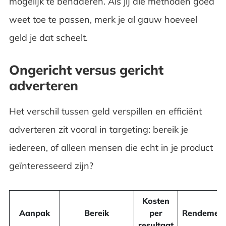
mogelijk te benaderen. Als jij die methoden goed
Marketing moet crossmediaal worden
weet toe te passen, merk je al gauw hoeveel
ingezet
geld je dat scheelt.
Iedere campagne vraagt om een andere
Ongericht versus gericht
mix
adverteren
Meten is weten om vervolgens bij te sturen
Het verschil tussen geld verspillen en efficiënt
adverteren zit vooral in targeting: bereik je
Veelgestelde vragen over online adverteren
iedereen, of alleen mensen die echt in je product
geïnteresseerd zijn?
Kosten
Aanpak
Bereik
per
Rendemen
resultaat