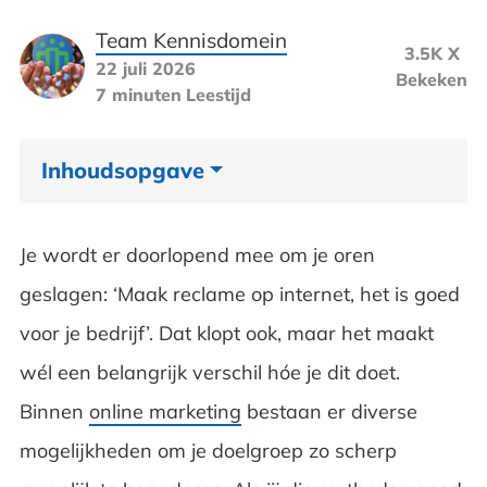
Team Kennisdomein
3.5K X
22 juli 2026
Bekeken
7 minuten
Leestijd
Inhoudsopgave
Ongericht versus gericht adverteren
Je wordt er doorlopend mee om je oren
Eerst je doelgroep goed kennen en
geslagen: ‘Maak reclame op internet, het is goed
definiëren
voor je bedrijf’. Dat klopt ook, maar het maakt
wél een belangrijk verschil hóe je dit doet.
Vooraf bepalen hoe campagnes worden
Binnen
online marketing
bestaan er diverse
gemeten
mogelijkheden om je doelgroep zo scherp
Niet te veel generieke campagnes